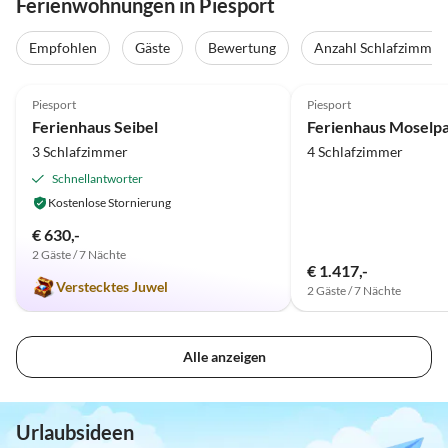
Ferienwohnungen in Piesport
Empfohlen
Gäste
Bewertung
Anzahl Schlafzimmer
5.0
(13)
4.9
(9)
Piesport
Piesport
Ferienhaus Seibel
Ferienhaus Moselp
3 Schlafzimmer
4 Schlafzimmer
Schnellantworter
Kostenlose Stornierung
€ 630,-
2 Gäste / 7 Nächte
€ 1.417,-
Verstecktes Juwel
2 Gäste / 7 Nächte
Alle anzeigen
Urlaubsideen