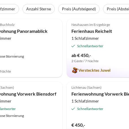
afzimmer
Anzahl Sterne
Preis (Aufsteigend)
Preis (Abste
(29)
Top-Inserat
5.0
(13)
-Buchholz
Neuhausen im Erzgebirge
wohnung Panoramablick
Ferienhaus Reichelt
zimmer
1 Schlafzimmer
Schnellantworter
ab € 450,-
ose Stornierung
2 Gäste / 7 Nächte
Verstecktes Juwel
7 Nächte
(2)
Top-Inserat
5.0
(1)
(Sachsen)
Lichtenau (Sachsen)
wohnung Vorwerk Biensdorf
zimmer
1 Schlafzimmer
lantworter
Schnellantworter
ose Stornierung
€ 450,-