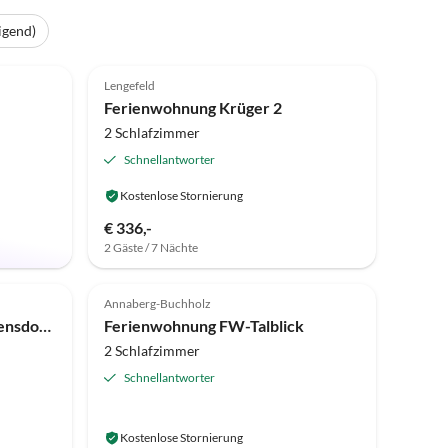
igend)
Top-Inserat
4.9
(11)
Top-Inserat
Lengefeld
Ferienwohnung Krüger 2
2 Schlafzimmer
Schnellantworter
Kostenlose Stornierung
€ 336,-
2 Gäste / 7 Nächte
Top-Inserat
Top-Inserat
Annaberg-Buchholz
Ferienwohnung Vorwerk Biensdorf 2
Ferienwohnung FW-Talblick
2 Schlafzimmer
Schnellantworter
Kostenlose Stornierung