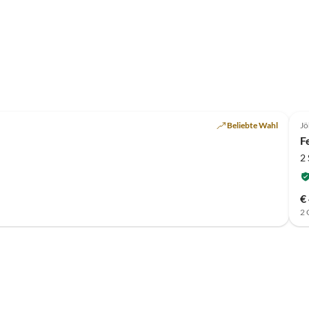
Beliebte Wahl
Jö
F
2
€
2 