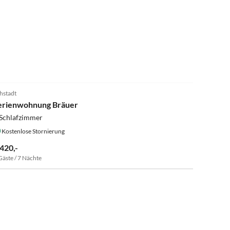
5.0
(7)
hstadt
erienwohnung Bräuer
 Schlafzimmer
Kostenlose Stornierung
 420,-
Gäste / 7 Nächte