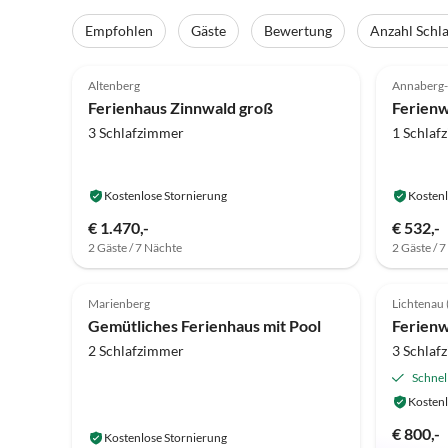
Empfohlen
Gäste
Bewertung
Anzahl Schl
5.0
(31)
Top-Inserat
4.9
Altenberg
Annaberg
Ferienhaus Zinnwald groß
Ferien
3 Schlafzimmer
1 Schlaf
Kostenlose Stornierung
Kostenl
€ 1.470,-
€ 532,-
2 Gäste / 7 Nächte
2 Gäste / 
4.5
(6)
Top-Inserat
5.0
Marienberg
Lichtenau 
Gemütliches Ferienhaus mit Pool
Ferien
2 Schlafzimmer
3 Schlaf
Schnel
Kostenl
€ 800,-
Kostenlose Stornierung