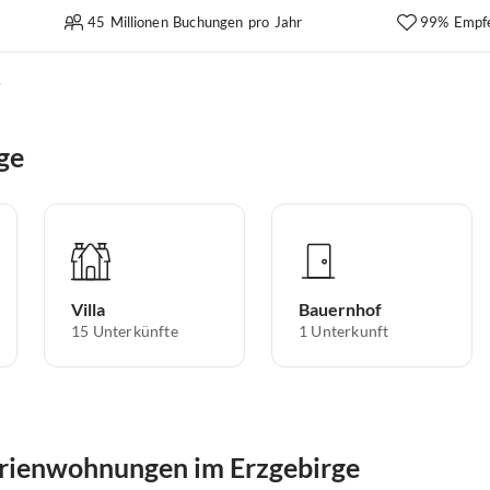
45 Millionen Buchungen pro Jahr
99% Empf
e
ge
Villa
Bauernhof
15
Unterkünfte
1
Unterkunft
erienwohnungen im Erzgebirge