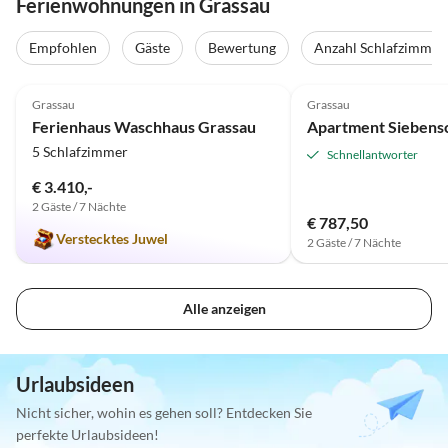
Ferienwohnungen in Grassau
Empfohlen
Gäste
Bewertung
Anzahl Schlafzimmer
5.0
(2)
Top-Inserat
Grassau
Grassau
Ferienhaus Waschhaus Grassau
Apartment Siebensc
5 Schlafzimmer
Schnellantworter
€ 3.410,-
2 Gäste / 7 Nächte
€ 787,50
Verstecktes Juwel
2 Gäste / 7 Nächte
Alle anzeigen
Urlaubsideen
Nicht sicher, wohin es gehen soll? Entdecken Sie
perfekte Urlaubsideen!