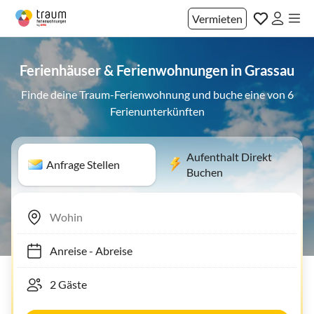
Vermieten
Ferienhäuser & Ferienwohnungen in Grassau
Finde deine Traum-Ferienwohnung und buche eine von 6
Ferienunterkünften
Aufenthalt Direkt
Anfrage Stellen
Buchen
Anreise
-
Abreise