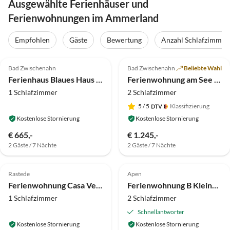
Ausgewählte Ferienhäuser und
Ferienwohnungen im Ammerland
Empfohlen
Gäste
Bewertung
Anzahl Schlafzimmer
4.8
(25)
Top-Inserat
4.8
(15)
Bad Zwischenahn
Bad Zwischenahn
Beliebte Wahl
Ferienhaus Blaues Haus am Meer
Ferienwohnung am See "Elodie"
1 Schlafzimmer
2 Schlafzimmer
5
/ 5
Klassifizierung
Kostenlose Stornierung
Kostenlose Stornierung
€ 665,-
€ 1.245,-
2 Gäste / 7 Nächte
2 Gäste / 7 Nächte
5.0
(13)
Top-Inserat
4.9
(6)
Rastede
Apen
Super-Gastgeber
Ferienwohnung Casa Verde
Ferienwohnung B Kleine Residenz
1 Schlafzimmer
2 Schlafzimmer
Schnellantworter
Kostenlose Stornierung
Kostenlose Stornierung