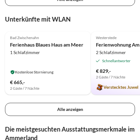
Unterkünfte mit WLAN
4.8
(25)
Top-Inserat
4.9
(11)
Bad Zwischenahn
Westerstede
Ferienhaus Blaues Haus am Meer
1 Schlafzimmer
2 Schlafzimmer
Schnellantworter
€ 829,-
Kostenlose Stornierung
2 Gäste / 7 Nächte
€ 665,-
Verstecktes Juwel
2 Gäste / 7 Nächte
Alle anzeigen
Die meistgesuchten Ausstattungsmerkmale im
Ammerland