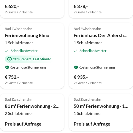
€ 620,-
€ 378,-
2 Gäste / 7 Nächte
2 Gäste / 7 Nächte
5.0
(3)
Top-Inserat
5.0
(2)
Top-Inserat
Bad Zwischenahn
Bad Zwischenahn
Ferienwohnung Elmo
Ferienhaus Der Ahlershof - Spieker
1 Schlafzimmer
1 Schlafzimmer
Schnellantworter
Schnellantworter
20% Rabatt
·
Last Minute
Kostenlose Stornierung
Kostenlose Stornierung
€ 752,-
€ 935,-
2 Gäste / 7 Nächte
2 Gäste / 7 Nächte
Bad Zwischenahn
Bad Zwischenahn
81 m² Ferienwohnung ∙ 2 Schlafzimmer ∙ 4 Gäste
50 m² Ferienwohnung ∙ 1 Schlafzimmer ∙ 2 Gäste
2 Schlafzimmer
1 Schlafzimmer
Preis auf Anfrage
Preis auf Anfrage