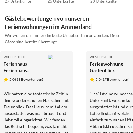
27 Unterkünfte
26 Unterkünfte
23 Unterkünfte
Gästebewertungen von unseren
Ferienwohnungen im Ammerland
Wir wollen dir immer die beste Urlaubserfahrung bieten. Diese
Gäste sind bereits überzeugt.
WIEFELSTEDE
WESTERSTEDE
Ferienhaus
Ferienwohnung
Ferienhaus
Gartenblick
Seeblick
5.0 (18 Bewertungen)
5.0 (17 Bewertungen)
Wir hatten eine fantastische Zeit in
"Lea" ist eine wunderba
dem wunderschönen Häuschen mit
Unterkunft, welche kom
Traumblick. Das Haus ist mit allem
ausgestattet ist und dir
ausgestattet was man braucht und
Loipe liegt, auf welche
liebevoll eingerichtet. Wir fanden
einfach zum nahen Lift 
das Bett sehr bequem, was ja nicht
Abfahrtski rutschen ka
immer in Ferienhäusern der Fall ist.
Natur um Niederthai is