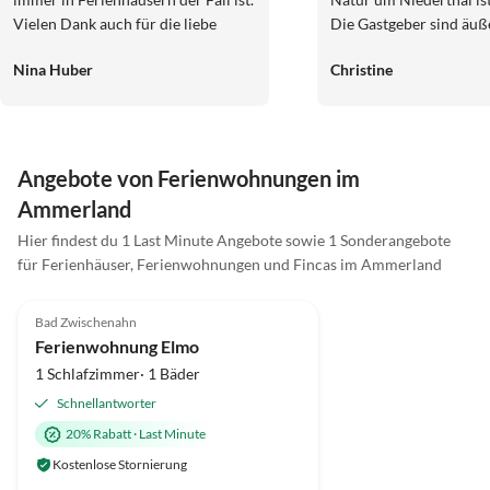
Vielen Dank auch für die liebe
Die Gastgeber sind äuß
Betreuung vor Ort.
freundlich und hilfsber
Nina Huber
Christine
kommen sehr gern wied
Angebote von Ferienwohnungen im
Ammerland
Hier findest du 1 Last Minute Angebote sowie 1 Sonderangebote
für Ferienhäuser, Ferienwohnungen und Fincas im Ammerland
5.0
(3)
Top-Inserat
Bad Zwischenahn
Ferienwohnung Elmo
1 Schlafzimmer· 1 Bäder
Schnellantworter
20% Rabatt
·
Last Minute
Kostenlose Stornierung