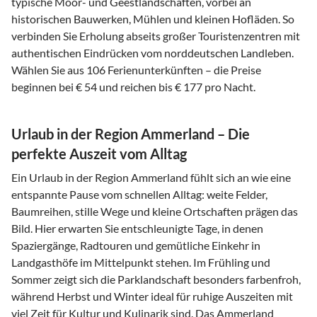
typische Moor- und Geestlandschaften, vorbei an
historischen Bauwerken, Mühlen und kleinen Hofläden. So
verbinden Sie Erholung abseits großer Touristenzentren mit
authentischen Eindrücken vom norddeutschen Landleben.
Wählen Sie aus 106 Ferienunterkünften – die Preise
beginnen bei € 54 und reichen bis € 177 pro Nacht.
Urlaub in der Region Ammerland – Die
perfekte Auszeit vom Alltag
Ein Urlaub in der Region Ammerland fühlt sich an wie eine
entspannte Pause vom schnellen Alltag: weite Felder,
Baumreihen, stille Wege und kleine Ortschaften prägen das
Bild. Hier erwarten Sie entschleunigte Tage, in denen
Spaziergänge, Radtouren und gemütliche Einkehr in
Landgasthöfe im Mittelpunkt stehen. Im Frühling und
Sommer zeigt sich die Parklandschaft besonders farbenfroh,
während Herbst und Winter ideal für ruhige Auszeiten mit
viel Zeit für Kultur und Kulinarik sind. Das Ammerland