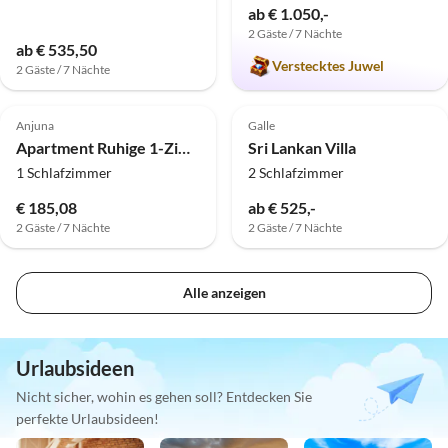
ab € 1.050,-
2 Gäste / 7 Nächte
ab € 535,50
Verstecktes Juwel
2 Gäste / 7 Nächte
Anjuna
Galle
Apartment Ruhige 1-Zimmer-Wohnung in Siolim | Pool | DanCent
Sri Lankan Villa
1 Schlafzimmer
2 Schlafzimmer
€ 185,08
ab € 525,-
2 Gäste / 7 Nächte
2 Gäste / 7 Nächte
Alle anzeigen
Urlaubsideen
Nicht sicher, wohin es gehen soll? Entdecken Sie
perfekte Urlaubsideen!