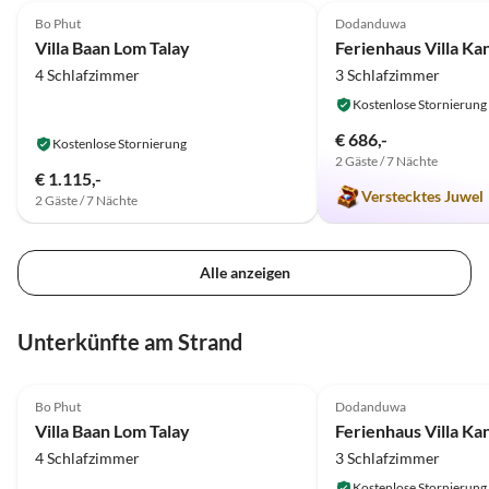
Insel und seine Sehenswürdigkeiten
Bo Phut
Dodanduwa
zeigt. Alles zum angemessenen
Villa Baan Lom Talay
Ferienhaus Villa Ka
Preis. Uns hat es sehr gut gefallen.
4 Schlafzimmer
3 Schlafzimmer
Entspannend, erholsam und in
Kostenlose Stornierung
einem luxuriösem Ambiente, wie
€ 686,-
wir uns es vorgestellt haben. Von
Kostenlose Stornierung
2 Gäste / 7 Nächte
unserer Seite, klare Empfehlung
€ 1.115,-
Verstecktes Juwel
2 Gäste / 7 Nächte
Alle anzeigen
Unterkünfte am Strand
5.0
(26)
5.0
(6)
Bo Phut
Dodanduwa
Villa Baan Lom Talay
Ferienhaus Villa Ka
4 Schlafzimmer
3 Schlafzimmer
Kostenlose Stornierung