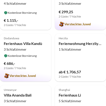
4 Schlafzimmer
3 Schlafzimmer
€ 299,25
Kostenlose Stornierung
2 Gäste / 7 Nächte
€ 1.115,-
Verstecktes Juwel
2 Gäste / 7 Nächte
5.0
(6)
Top-Inserat
4.5
(5)
Dodanduwa
Herzlia
Ferienhaus Villa Kandù
Ferienwohnung Herzliya Marina mit 2 Schlafzimmern
3 Schlafzimmer
1 Schlafzimmer
Kostenlose Stornierung
€ 686,-
2 Gäste / 7 Nächte
ab € 1.706,57
Verstecktes Juwel
2 Gäste / 7 Nächte
4.8
(1)
5.0
(1)
Umeanyar
Shanghai
Villa Ananda Bali
Ferienhaus Li
3 Schlafzimmer
5 Schlafzimmer