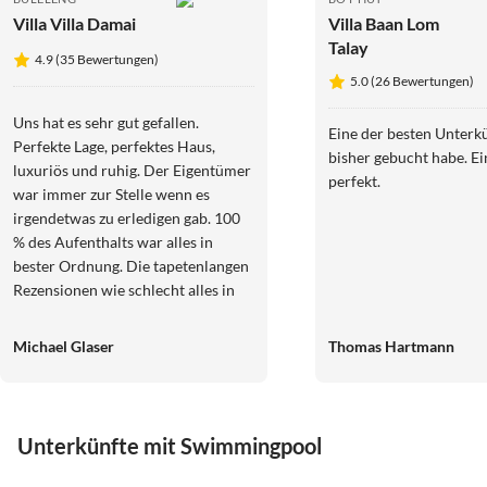
Villa Villa Damai
Villa Baan Lom
Talay
4.9 (35 Bewertungen)
5.0 (26 Bewertungen)
Uns hat es sehr gut gefallen.
Eine der besten Unterkü
Perfekte Lage, perfektes Haus,
bisher gebucht habe. Ei
luxuriös und ruhig. Der Eigentümer
perfekt.
war immer zur Stelle wenn es
irgendetwas zu erledigen gab. 100
% des Aufenthalts war alles in
bester Ordnung. Die tapetenlangen
Rezensionen wie schlecht alles in
dem Objekt ist, können wir uns nur
als Rezensionen von
Michael Glaser
Thomas Hartmann
Wettbewerbern vorstellen. Nicht
der Wahrheit entsprechend und
unverschämt. Der Eigentümer steht
mit Rat und Tat zur Seite und
Unterkünfte mit Swimmingpool
besorgt auch auf Wunsch ein
5.0
(26)
5.0
(6)
Fahrzeug mit Fahrer der einem die