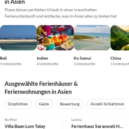
in Asien
Plane deinen perfekten Urlaub in einer traumhaften
Ferienunterkunft und entdecke, was in Asien alles zu bieten hat
Bali
Indien
Ko Samui
China
5 Unterkünfte
4 Unterkünfte
3 Unterkünfte
1 Unterkunf
Ausgewählte Ferienhäuser &
Ferienwohnungen in Asien
Empfohlen
Gäste
Bewertung
Anzahl Schlafzimmer
5.0
(26)
4.9
(23)
Bo Phut
Lovina
Villa Baan Lom Talay
Ferienhaus Saraswati Holiday House