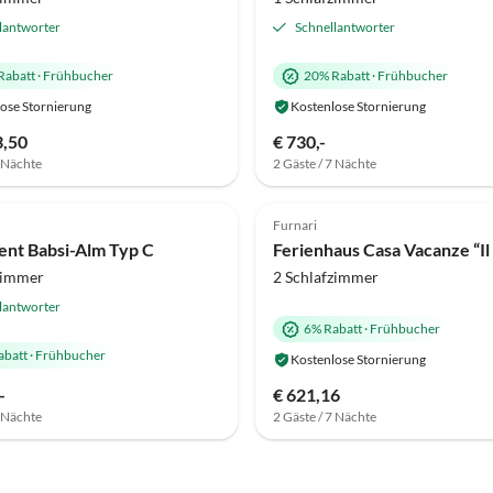
lantworter
Schnellantworter
Rabatt
·
Frühbucher
20% Rabatt
·
Frühbucher
ose Stornierung
Kostenlose Stornierung
3,50
€ 730,-
7 Nächte
2 Gäste / 7 Nächte
Top-Inserat
Furnari
nt Babsi-Alm Typ C
zimmer
2 Schlafzimmer
lantworter
6% Rabatt
·
Frühbucher
abatt
·
Frühbucher
Kostenlose Stornierung
-
€ 621,16
7 Nächte
2 Gäste / 7 Nächte