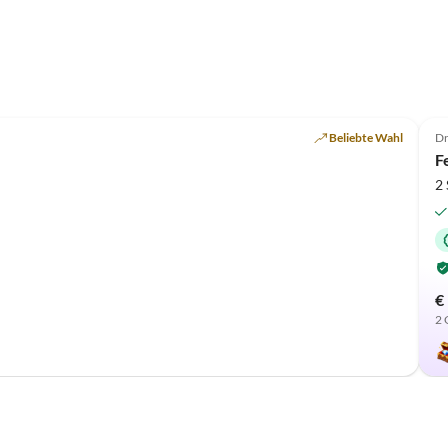
Top-Inserat
Beliebte Wahl
Dr
F
2
€
2 