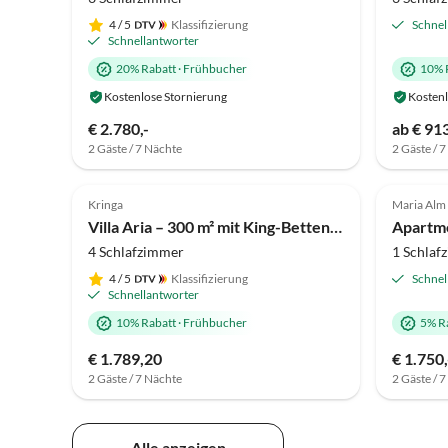
4
/ 5
Klassifizierung
Schnel
Schnellantworter
20% Rabatt
·
Frühbucher
10% 
Kostenlose Stornierung
Kostenl
€ 2.780,-
ab € 91
2 Gäste / 7 Nächte
2 Gäste / 
4.8
(1)
Top-Inserat
Kringa
Maria Alm
Villa Aria – 300 m² mit King-Betten & Freizeitbereich
Apartme
4 Schlafzimmer
1 Schlaf
4
/ 5
Klassifizierung
Schnel
Schnellantworter
10% Rabatt
·
Frühbucher
5% R
€ 1.789,20
€ 1.750,
2 Gäste / 7 Nächte
2 Gäste / 
Alle anzeigen