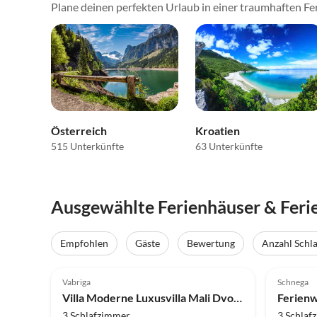
Plane deinen perfekten Urlaub in einer traumhaften Fer
Österreich
Kroatien
515 Unterkünfte
63 Unterkünfte
Ausgewählte Ferienhäuser & Fer
Empfohlen
Gäste
Bewertung
Anzahl Schl
5.0
(7)
Top-Inserat
4.9
Vabriga
Schnega
Villa Moderne Luxusvilla Mali Dvor mit Pool in Porec
Ferien
3 Schlafzimmer
3 Schlaf