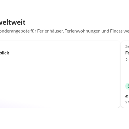
weltweit
Sonderangebote für Ferienhäuser, Ferienwohnungen und Fincas we
Zi
lick
F
2 
€
2 