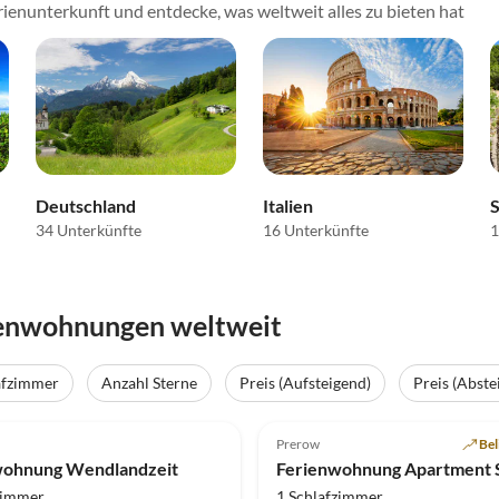
ienunterkunft und entdecke, was weltweit alles zu bieten hat
Deutschland
Italien
34 Unterkünfte
16 Unterkünfte
1
ienwohnungen weltweit
afzimmer
Anzahl Sterne
Preis (Aufsteigend)
Preis (Abste
(2)
Top-Inserat
4.9
(2)
Prerow
Bel
wohnung Wendlandzeit
zimmer
1 Schlafzimmer