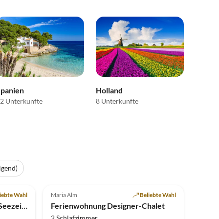
Spanien
Holland
2 Unterkünfte
8 Unterkünfte
igend)
Top-Inserat
5.0
(1)
Top-Inserat
iebte Wahl
Maria Alm
Beliebte Wahl
Ferienwohnung Apartment Seezeichen im Ostseebad Prerow
Ferienwohnung Designer-Chalet
2 Schlafzimmer