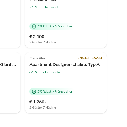
Schnellantworter
5% Rabatt
·
Frühbucher
€ 2.100,-
2 Gäste / 7 Nächte
Top-Inserat
Top-Inserat
Maria Alm
Beliebte Wahl
Ferienhaus Casa Vacanze “Il Giardino”
Apartment Designer-chalets Typ A
Schnellantworter
5% Rabatt
·
Frühbucher
€ 1.260,-
2 Gäste / 7 Nächte