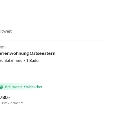
ltweit
5.0
(52)
ngst
erienwohnung Ostseestern
Schlafzimmer· 1 Bäder
10% Rabatt
·
Frühbucher
 780,-
Gäste / 7 Nächte