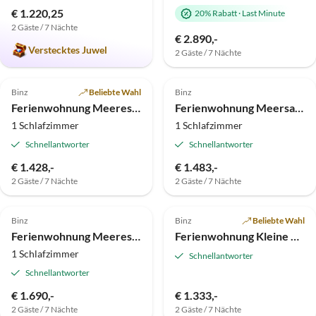
€ 1.220,25
20% Rabatt
·
Last Minute
2 Gäste / 7 Nächte
Virtuelle
€ 2.890,-
Tour
Verstecktes Juwel
2 Gäste / 7 Nächte
5.0
(17)
Top-Inserat
4.9
(8)
Top-Inserat
Binz
Beliebte Wahl
Binz
Ferienwohnung Meeresmelodie - in Villa Frigga
Ferienwohnung Meersalz - Villa Helene
1 Schlafzimmer
1 Schlafzimmer
Schnellantworter
Schnellantworter
€ 1.428,-
€ 1.483,-
2 Gäste / 7 Nächte
2 Gäste / 7 Nächte
4.9
(7)
Top-Inserat
5.0
(6)
Top-Inserat
Binz
Binz
Beliebte Wahl
Ferienwohnung Meeresbrise - Villa Frigga
Ferienwohnung Kleine Krabbe - Villa Glückspilz
1 Schlafzimmer
Schnellantworter
Schnellantworter
€ 1.690,-
€ 1.333,-
2 Gäste / 7 Nächte
2 Gäste / 7 Nächte