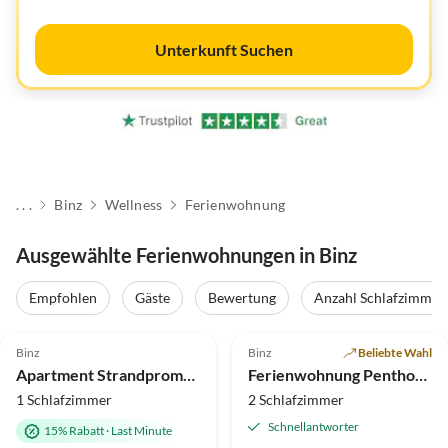
Unterkunft Suchen
. . .
Binz
Wellness
Ferienwohnung
Ausgewählte Ferienwohnungen in Binz
Empfohlen
Gäste
Bewertung
Anzahl Schlafzimmer
5.0
(84)
Top-Inserat
4.9
(31)
Top-Inserat
Binz
Binz
Beliebte Wahl
Apartment Strandpromenade - 1. Reihe am Meer inkl. Strandkorb
Ferienwohnung Penthouse 27 & SPA in der Villa Mathilde
1 Schlafzimmer
2 Schlafzimmer
Schnellantworter
15% Rabatt
·
Last Minute