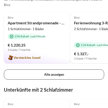
Binz
5.0
(84)
Top-Inserat
4.8
(13)
Binz
Binz
Apartment Strandpromenade - 1. Reihe am Meer inkl. Strandkorb
1 Schlafzimmer· 1 Bäder
2 Schlafzimmer· 1 Bäd
15% Rabatt
·
Last Minute
€ 1.220,25
11% Rabatt
·
Last Min
2 Gäste / 7 Nächte
€ 1.327,-
Verstecktes Juwel
2 Gäste / 7 Nächte
Alle anzeigen
Unterkünfte mit 2 Schlafzimmer
4.8
(13)
Top-Inserat
5.0
(8)
Binz
Binz