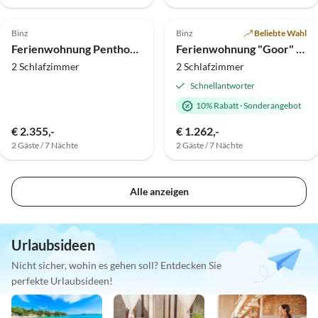
5.0
(2)
Top-Inserat
5.0
(1)
Top-Inserat
Binz
Binz
Beliebte Wahl
Ferienwohnung Penthouse - Villa Aegir
Ferienwohnung "Goor" Villa Ahlbeck
2 Schlafzimmer
2 Schlafzimmer
Schnellantworter
10% Rabatt
·
Sonderangebot
€ 2.355,-
€ 1.262,-
2 Gäste / 7 Nächte
2 Gäste / 7 Nächte
Alle anzeigen
Urlaubsideen
Nicht sicher, wohin es gehen soll? Entdecken Sie
perfekte Urlaubsideen!