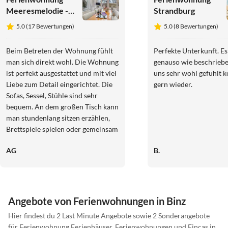
Meeresmelodie -
Strandburg
in Villa Frigga
5.0 (17 Bewertungen)
5.0 (8 Bewertungen)
Beim Betreten der Wohnung fühlt
Perfekte Unterkunft. Es
man sich direkt wohl. Die Wohnung
genauso wie beschrieb
ist perfekt ausgestattet und mit viel
uns sehr wohl gefühlt
Liebe zum Detail eingerichtet. Die
gern wieder.
Sofas, Sessel, Stühle sind sehr
bequem. An dem großen Tisch kann
man stundenlang sitzen erzählen,
Brettspiele spielen oder gemeinsam
Essen. Der Meerblick ist
AG
B.
unbeschreiblich und die Lage der
Wohnung großartig. Nach ein paar
Schritten ist man am Strand oder in
der Fußgängerzone, mit schönen
Geschäften. Wir kommen gerne
Angebote von Ferienwohnungen in Binz
wieder.
Hier findest du 2 Last Minute Angebote sowie 2 Sonderangebote
für Ferienwohnung Ferienhäuser, Ferienwohnungen und Fincas in