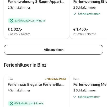
Ferienwohnung 3-Raum-Appartement "Liz" im Obergeschoss
Ferienwohnung Str
2 Schlafzimmer
2 Schlafzimmer
Schnellantworter
11% Rabatt
·
Last Minute
€ 1.327,-
€ 1.450,-
2 Gäste / 7 Nächte
2 Gäste / 7 Nächte
Alle anzeigen
Virtuelle
Tour
Ferienhäuser in Binz
4.7
(18)
Top-Inserat
5.0
(17)
Binz
Beliebte Wahl
Binz
Ferienhaus Elegante Ferienvilla am Schmachter See
4 Schlafzimmer
1 Schlafzimmer
Schnellantworter
6% Rabatt
·
Last Minute