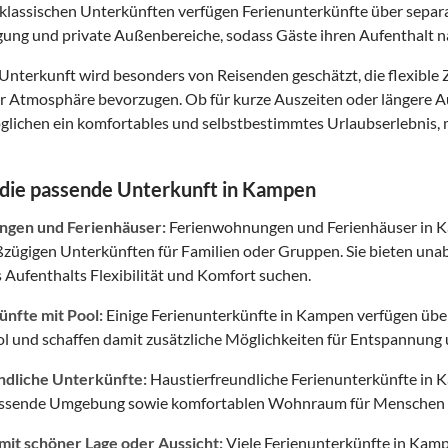
klassischen Unterkünften verfügen Ferienunterkünfte über separ
gung und private Außenbereiche, sodass Gäste ihren Aufenthalt 
 Unterkunft wird besonders von Reisenden geschätzt, die flexib
ter Atmosphäre bevorzugen. Ob für kurze Auszeiten oder längere 
ichen ein komfortables und selbstbestimmtes Urlaubserlebnis, m
 die passende Unterkunft in Kampen
gen und Ferienhäuser:
Ferienwohnungen und Ferienhäuser in K
oßzügigen Unterkünften für Familien oder Gruppen. Sie bieten un
 Aufenthalts Flexibilität und Komfort suchen.
nfte mit Pool:
Einige Ferienunterkünfte in Kampen verfügen übe
l und schaffen damit zusätzliche Möglichkeiten für Entspannung u
ndliche Unterkünfte:
Haustierfreundliche Ferienunterkünfte in 
assende Umgebung sowie komfortablen Wohnraum für Menschen 
mit schöner Lage oder Aussicht:
Viele Ferienunterkünfte in Kamp