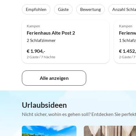
Empfohlen
Gäste
Bewertung
Anzahl Schl
Kampen
Kampen
Ferienhaus Alte Post 2
Ferienw
2 Schlafzimmer
1 Schlaf
€ 1.904,-
€ 1.452,
2 Gäste / 7 Nächte
2 Gäste / 
Alle anzeigen
Urlaubsideen
Nicht sicher, wohin es gehen soll? Entdecken Sie perfe