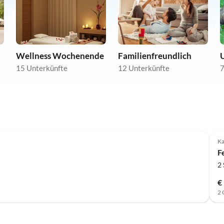
Wellness Wochenende
Familienfreundlich
U
15 Unterkünfte
12 Unterkünfte
7
K
F
2
€
2 