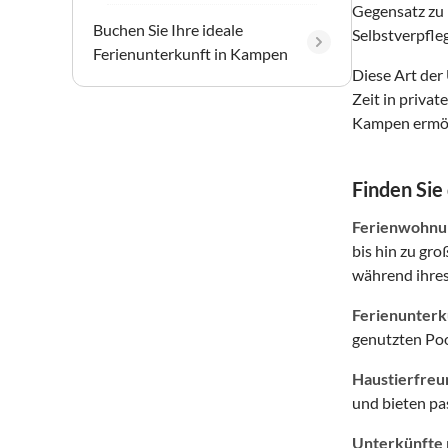
Gegensatz zu 
Buchen Sie Ihre ideale
Selbstverpfle
Ferienunterkunft in Kampen
Diese Art der
Zeit in priva
Kampen ermögl
Finden Sie
Ferienwohnun
bis hin zu gr
während ihres
Ferienunterkü
genutzten Poo
Haustierfreu
und bieten p
Unterkünfte 