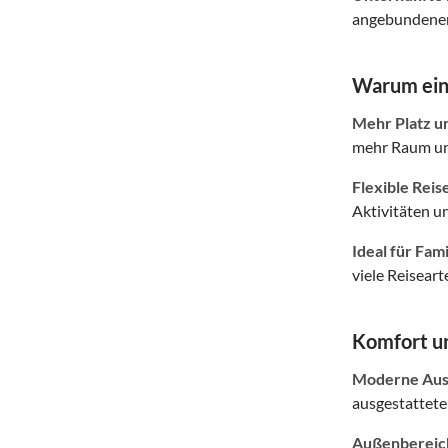
angebundener 
Warum eine
Mehr Platz u
mehr Raum und
Flexible Reis
Aktivitäten u
Ideal für Fam
viele Reisear
Komfort un
Moderne Auss
ausgestattete
Außenbereich