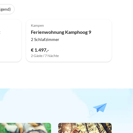
igend)
Kampen
t
Ferienwohnung Kamphoog 9
2 Schlafzimmer
€ 1.497,-
2 Gäste / 7 Nächte