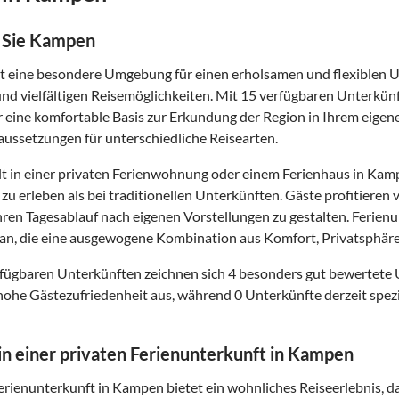
 Sie Kampen
 eine besondere Umgebung für einen erholsamen und flexiblen Url
d vielfältigen Reisemöglichkeiten. Mit 15 verfügbaren Unterkünft
r eine komfortable Basis zur Erkundung der Region in Ihrem eige
ussetzungen für unterschiedliche Reisearten.
t in einer privaten Ferienwohnung oder einem Ferienhaus in Kamp
zu erleben als bei traditionellen Unterkünften. Gäste profitier
 ihren Tagesablauf nach eigenen Vorstellungen zu gestalten. Ferie
n, die eine ausgewogene Kombination aus Komfort, Privatsphäre
fügbaren Unterkünften zeichnen sich 4 besonders gut bewertete
hohe Gästezufriedenheit aus, während 0 Unterkünfte derzeit spezi
 in einer privaten Ferienunterkunft in Kampen
Ferienunterkunft in Kampen bietet ein wohnliches Reiseerlebnis, 