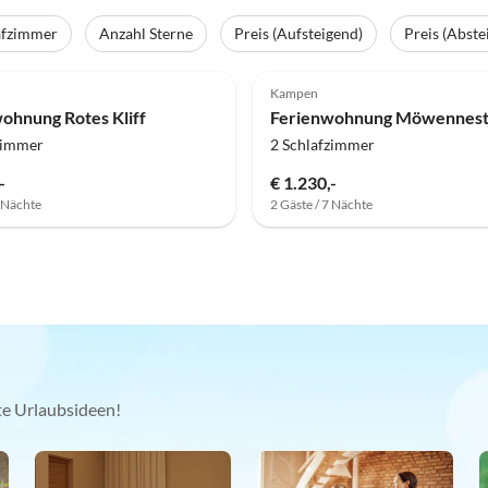
afzimmer
Anzahl Sterne
Preis (Aufsteigend)
Preis (Abste
Kampen
ohnung Rotes Kliff
Ferienwohnung Möwennes
zimmer
2 Schlafzimmer
-
€ 1.230,-
7 Nächte
2 Gäste / 7 Nächte
kte Urlaubsideen!