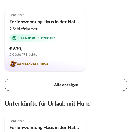
Spieleabenden (viele Spiele standen uns zur
5.0
(73)
Verfügung) oder nutzen die "weiße Weihnacht" für
Lenzkirch
ein kleines Lagerfeuer im Schnee.
Ferienwohnung Haus in der Natur - Feldbergblick
2 Schlafzimmer
10% Rabatt
·
Kurzurlaub
€ 630,-
2 Gäste / 7 Nächte
Verstecktes Juwel
Alle anzeigen
Unterkünfte für Urlaub mit Hund
5.0
(73)
Lenzkirch
Ferienwohnung Haus in der Natur - Feldbergblick