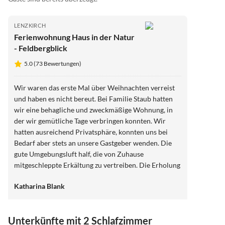
LENZKIRCH
Ferienwohnung Haus in der Natur
- Feldbergblick
5.0 (73 Bewertungen)
Wir waren das erste Mal über Weihnachten verreist
und haben es nicht bereut. Bei Familie Staub hatten
wir eine behagliche und zweckmäßige Wohnung, in
der wir gemütliche Tage verbringen konnten. Wir
hatten ausreichend Privatsphäre, konnten uns bei
Bedarf aber stets an unsere Gastgeber wenden. Die
gute Umgebungsluft half, die von Zuhause
mitgeschleppte Erkältung zu vertreiben. Die Erholung
durch Wanderungen in der wunderbaren Natur (in
Katharina Blank
unmittelbarer Nähe) tat uns allen gut. Egal ob zu Fuß,
mit dem Auto oder der kostenlosen Möglichkeit Bus
und Bahn zu nutzen, wir fanden zahlreiche
Unterkünfte mit 2 Schlafzimmer
Ausflugsziele. Die Abende verbrachten wir mit