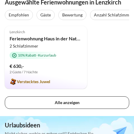
Ausgewählte Ferienwohnungen in Lenzkirch
Empfohlen
Gäste
Bewertung
Anzahl Schlafzimmer
5.0
(73)
Lenzkirch
Ferienwohnung Haus in der Natur - Feldbergblick
2 Schlafzimmer
10% Rabatt
·
Kurzurlaub
€ 630,-
2 Gäste / 7 Nächte
Verstecktes Juwel
Alle anzeigen
Urlaubsideen
Nicht sicher, wohin es gehen soll? Entdecken Sie