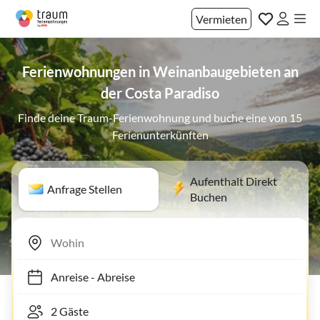
Vermieten
Ferienwohnungen in Weinanbaugebieten an
der Costa Paradiso
Finde deine Traum-Ferienwohnung und buche eine von 15
Ferienunterkünften
Aufenthalt Direkt
Anfrage Stellen
Buchen
Anreise
-
Abreise