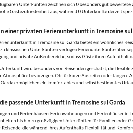
fügbaren Unterkünften zeichnen sich 0 besonders gut bewertete
hohe Gästezufriedenheit aus, während 0 Unterkünfte derzeit spezi
 in einer privaten Ferienunterkunft in Tremosine su
Ferienunterkunft in Tremosine sul Garda bietet ein wohnliches Rei
zu klassischen Unterkünften verfügen Ferienunterkünfte über se
gung und private Außenbereiche, sodass Gäste ihren Aufenthalt 
 Unterkunft wird besonders von Reisenden geschätzt, die flexib
ter Atmosphäre bevorzugen. Ob für kurze Auszeiten oder längere 
 Garda ermöglichen ein komfortables und selbstbestimmtes Urlaubs
 die passende Unterkunft in Tremosine sul Garda
gen und Ferienhäuser:
Ferienwohnungen und Ferienhäuser in Tr
inheiten bis hin zu großzügigen Unterkünften für Familien oder
r Reisende, die während ihres Aufenthalts Flexibilität und Komfor