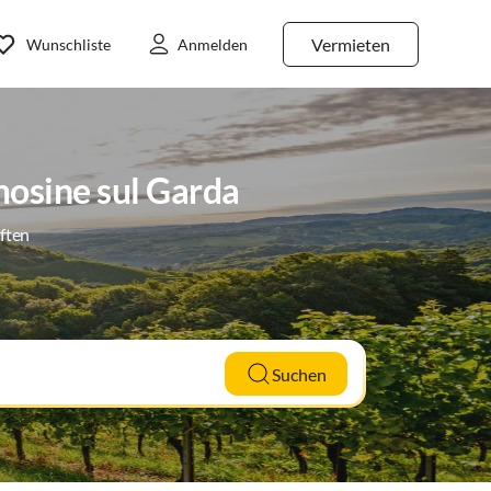
Vermieten
Wunschliste
Anmelden
osine sul Garda
ften
Suchen