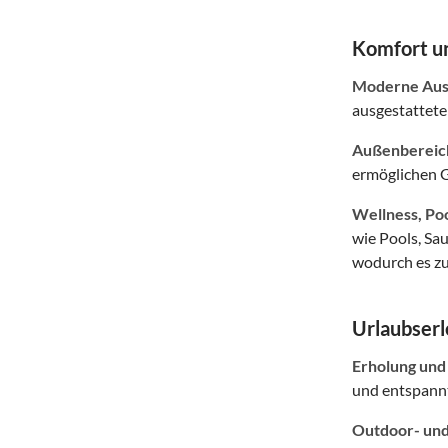
Komfort un
Moderne Auss
ausgestattete
Außenbereich
ermöglichen G
Wellness, Po
wie Pools, Sa
wodurch es zu
Urlaubserl
Erholung und
und entspannt
Outdoor- und 