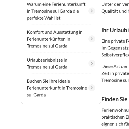
Warum eine Ferienunterkunft
Unter den ver
in Tremosine sul Garda die
Qualität und 
perfekte Wahl ist
Ihr Urlaub
Komfort und Ausstattung in
Ferienunterkünften in
Eine private 
Tremosine sul Garda
Im Gegensatz 
Selbstverpfle
Urlaubserlebnisse in
Diese Art der
Tremosine sul Garda
Zeit in priva
Tremosine sul
Buchen Sie Ihre ideale
Ferienunterkunft in Tremosine
sul Garda
Finden Sie
Ferienwohnun
praktischen E
eignen sich fü