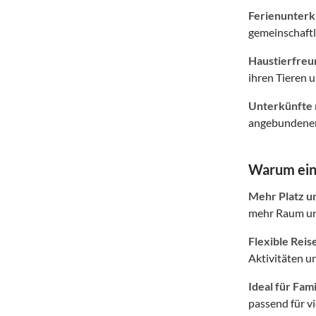
Ferienunterkü
gemeinschaftl
Haustierfreu
ihren Tieren
Unterkünfte 
angebundener 
Warum eine
Mehr Platz u
mehr Raum und
Flexible Reis
Aktivitäten u
Ideal für Fam
passend für v