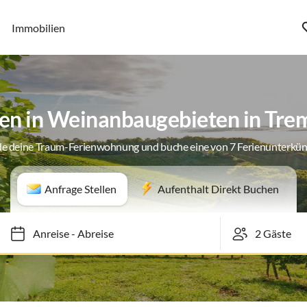
Immobilien
n in Weinanbaugebieten in Trem
de deine Traum-Ferienwohnung und buche eine von 7 Ferienunterkün
Anfrage Stellen
Aufenthalt Direkt Buchen
Anreise
-
Abreise