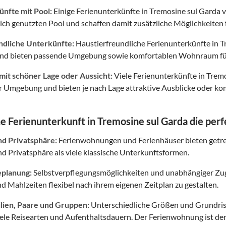
nfte mit Pool:
Einige Ferienunterkünfte in Tremosine sul Garda 
ich genutzten Pool und schaffen damit zusätzliche Möglichkeiten 
ndliche Unterkünfte:
Haustierfreundliche Ferienunterkünfte in T
 und bieten passende Umgebung sowie komfortablen Wohnraum fü
mit schöner Lage oder Aussicht:
Viele Ferienunterkünfte in Trem
Umgebung und bieten je nach Lage attraktive Ausblicke oder kom
 Ferienunterkunft in Tremosine sul Garda die perf
nd Privatsphäre:
Ferienwohnungen und Ferienhäuser bieten getr
 Privatsphäre als viele klassische Unterkunftsformen.
eplanung:
Selbstverpflegungsmöglichkeiten und unabhängiger Zuga
nd Mahlzeiten flexibel nach ihrem eigenen Zeitplan zu gestalten.
ilien, Paare und Gruppen:
Unterschiedliche Größen und Grundris
iele Reisearten und Aufenthaltsdauern. Der Ferienwohnung ist derz