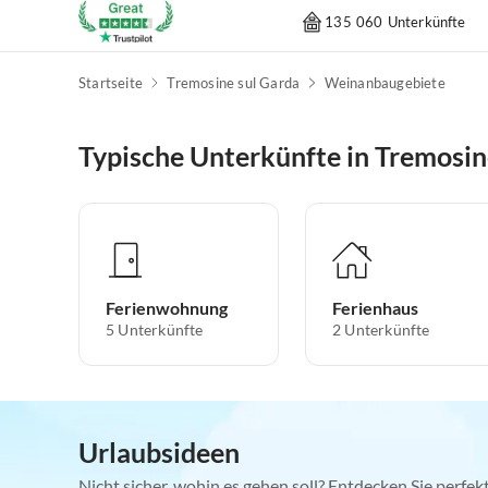
135 060 Unterkünfte
Startseite
Tremosine sul Garda
Weinanbaugebiete
Typische Unterkünfte in Tremosin
Ferienwohnung
Ferienhaus
5
Unterkünfte
2
Unterkünfte
Urlaubsideen
Nicht sicher, wohin es gehen soll? Entdecken Sie perfe