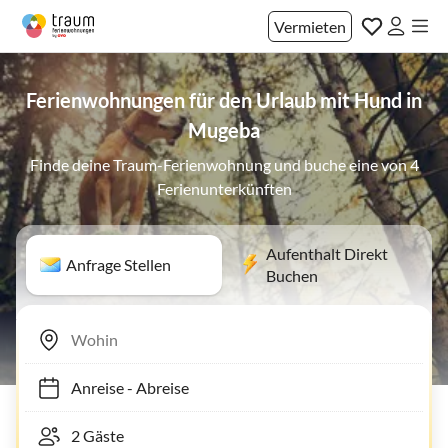
Vermieten
Ferienwohnungen für den Urlaub mit Hund in
Mugeba
Finde deine Traum-Ferienwohnung und buche eine von 4
Ferienunterkünften
Aufenthalt Direkt
Anfrage Stellen
Buchen
Anreise
-
Abreise