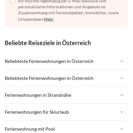
Ich möchte regelmäßig per E-Mail exklusive und
personalisierte Informationen und Angebote im
Zusammenhang mit Ferienobjekten, Immobilien, sowie
Urlaubsideen
Mehr
Beliebte Reiseziele in Österreich
Beliebteste Ferienwohnungen in Österreich
Ferienwohnungen in Österreich
Beliebteste Ferienwohnungen in Österreich
Ferienwohnungen in Tirol
Ferienwohnungen in Österreich
Ferienwohnungen in Strandnähe
Ferienwohnungen in Salzburger Land
Ferienwohnungen in Tirol
Ferienwohnungen in Steiermark
Ferienwohnungen in Strandnähe in Österreich
Ferienwohnungen für Skiurlaub
Ferienwohnungen in Salzburger Land
Ferienwohnungen in Zell am See - Pinzgau
Ferienwohnungen in Strandnähe in Kärnten
Ferienwohnungen in Steiermark
Ferienwohnungen für Skiurlaub in Österreich
Ferienwohnung mit Pool
Ferienwohnungen in Zillertal
Ferienwohnungen in Strandnähe in Salzkammergut