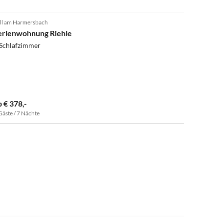
5.0
(17)
ll am Harmersbach
erienwohnung Riehle
 Schlafzimmer
b € 378,-
Gäste / 7 Nächte
5.0
(17)