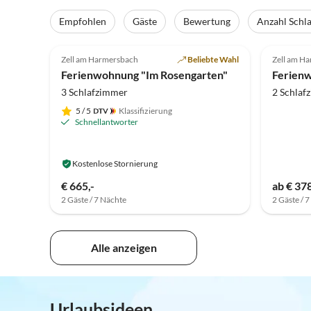
Empfohlen
Gäste
Bewertung
Anzahl Schl
5.0
(45)
5.0
Zell am Harmersbach
Beliebte Wahl
Zell am H
Ferienwohnung "Im Rosengarten"
Ferienw
3 Schlafzimmer
2 Schlaf
5
/ 5
Klassifizierung
Schnellantworter
Kostenlose Stornierung
€ 665,-
ab € 378
2 Gäste / 7 Nächte
2 Gäste / 
Alle anzeigen
Urlaubsideen