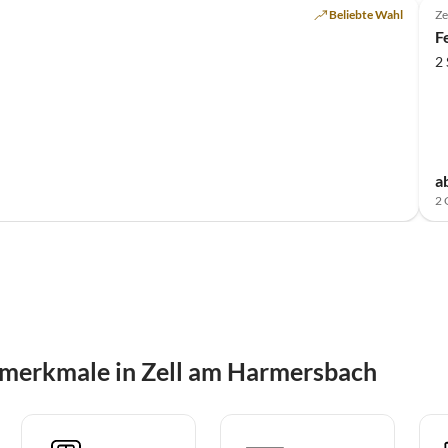
Beliebte Wahl
Ze
F
2
a
2 
smerkmale in Zell am Harmersbach