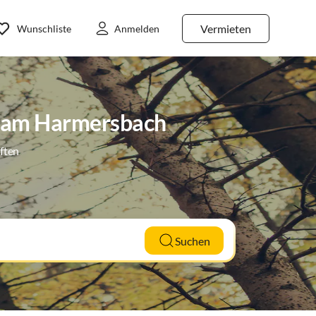
Vermieten
Wunschliste
Anmelden
l am Harmersbach
ften
Suchen