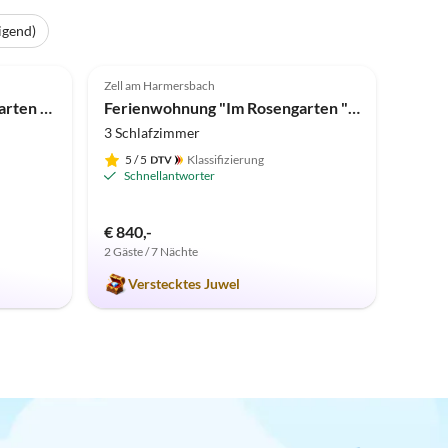
igend)
4.9
(3)
Top-Inserat
Zell am Harmersbach
Ferienwohnung " Im Rosengarten " Männle u. Pfetzer GbR 2
Ferienwohnung "Im Rosengarten " Männle u. Pfetzer GbR 3
3 Schlafzimmer
5
/ 5
Klassifizierung
Schnellantworter
€ 840,-
2 Gäste / 7 Nächte
Verstecktes Juwel