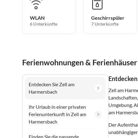
WLAN
Geschirrspüler
6 Unterkünfte
7 Unterkünfte
Ferienwohnungen & Ferienhäuser 
Entdecken
Entdecken Sie Zell am
Zell am Harme
Harmersbach
Landschaften,
Umgebung, Akt
Ihr Urlaub in einer privaten
am Harmersbac
Ferienunterkunft in Zell am
Harmersbach
Der Aufenthal
unabhängiger 
Finden Sie die passende