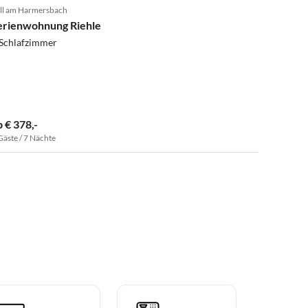
ll am Harmersbach
erienwohnung Riehle
 Schlafzimmer
b € 378,-
Gäste / 7 Nächte