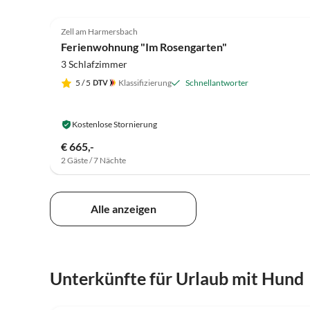
5.0
(45)
Zell am Harmersbach
Ferienwohnung "Im Rosengarten"
3 Schlafzimmer
5
/ 5
Klassifizierung
Schnellantworter
Kostenlose Stornierung
€ 665,-
2 Gäste / 7 Nächte
Alle anzeigen
Unterkünfte für Urlaub mit Hund
5.0
(45)