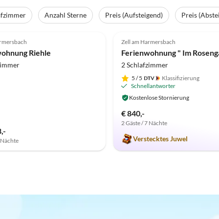
afzimmer
Anzahl Sterne
Preis (Aufsteigend)
Preis (Abste
(17)
5.0
(5)
armersbach
Zell am Harmersbach
ohnung Riehle
zimmer
2 Schlafzimmer
5
/ 5
Klassifizierung
Schnellantworter
Kostenlose Stornierung
€ 840,-
2 Gäste / 7 Nächte
,-
Verstecktes Juwel
7 Nächte