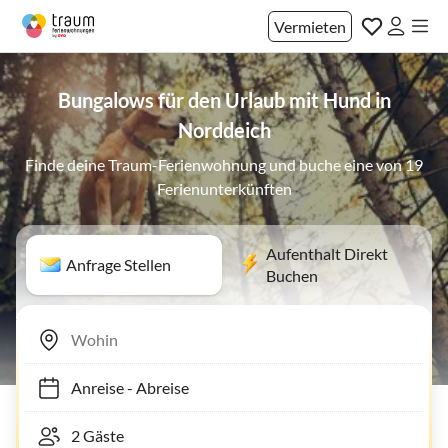
Vermieten
Bungalows für den Urlaub mit Hund in
Norddeich
Finde deine Traum-Ferienwohnung und buche eine von 19
Ferienunterkünften
Aufenthalt Direkt
Anfrage Stellen
Buchen
Anreise
-
Abreise