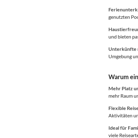
Ferienunterkü
genutzten Poo
Haustierfreu
und bieten p
Unterkünfte 
Umgebung und 
Warum eine
Mehr Platz u
mehr Raum und
Flexible Reis
Aktivitäten u
Ideal für Fam
viele Reiseart