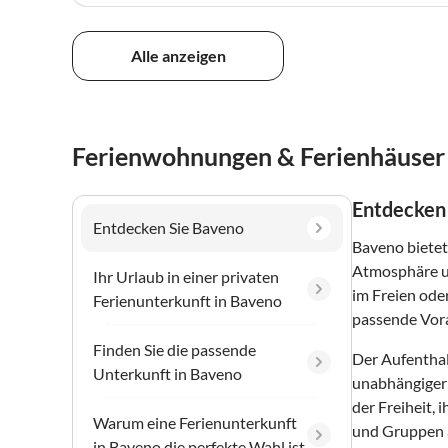
Alle anzeigen
Ferienwohnungen & Ferienhäuser
Entdecken
Entdecken Sie Baveno
Baveno bietet
Atmosphäre un
Ihr Urlaub in einer privaten
im Freien ode
Ferienunterkunft in Baveno
passende Vora
Finden Sie die passende
Der Aufenthal
Unterkunft in Baveno
unabhängiger 
der Freiheit,
Warum eine Ferienunterkunft
und Gruppen a
in Baveno die perfekte Wahl ist