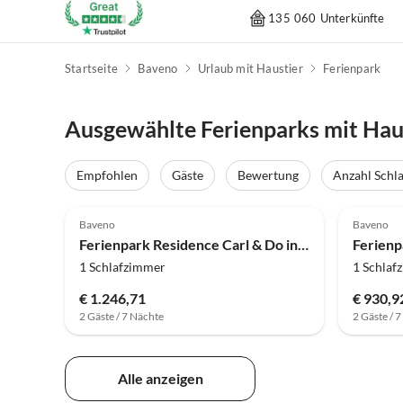
135 060 Unterkünfte
Startseite
Baveno
Urlaub mit Haustier
Ferienpark
Ausgewählte Ferienparks mit Hau
Empfohlen
Gäste
Bewertung
Anzahl Schl
4.0
(46)
4.0
Baveno
Baveno
Ferienpark Residence Carl & Do in Baveno
1 Schlafzimmer
1 Schlaf
€ 1.246,71
€ 930,9
2 Gäste / 7 Nächte
2 Gäste / 
Alle anzeigen