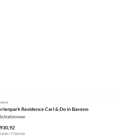
4.0
(46)
veno
erienpark Residence Carl & Do in Baveno
 Schlafzimmer
 930,92
Gäste / 7 Nächte