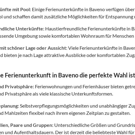
nfte mit Pool:
Einige Ferienunterkünfte in Baveno verfügen über
l und schaffen damit zusätzliche Möglichkeiten für Entspannung u
ndliche Unterkünfte:
Haustierfreundliche Ferienunterkünfte in B
assende Umgebung sowie komfortablen Wohnraum für Menschen 
mit schöner Lage oder Aussicht:
Viele Ferienunterkünfte in Bave
bieten je nach Lage attraktive Ausblicke oder komfortablen Zuga
 Ferienunterkunft in Baveno die perfekte Wahl is
nd Privatsphäre:
Ferienwohnungen und Ferienhäuser bieten getr
 Privatsphäre als viele klassische Unterkunftsformen.
eplanung:
Selbstverpflegungsmöglichkeiten und unabhängiger Zuga
nd Mahlzeiten flexibel nach ihrem eigenen Zeitplan zu gestalten.
ilien, Paare und Gruppen:
Unterschiedliche Größen und Grundris
en und Aufenthaltsdauern. Der ist derzeit die beliebteste Wahl fü