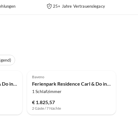
ehlungen
25+ Jahre Vertrauenslegacy
igend)
4.0
(45)
Baveno
Ferienpark Residence Carl & Do in Baveno
Ferienpark Residence Carl & Do in Baveno
1 Schlafzimmer
€ 1.825,57
2 Gäste / 7 Nächte