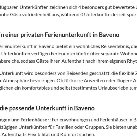
fügbaren Unterkünften zeichnen sich 4 besonders gut bewertete
hohe Gästezufriedenheit aus, während 0 Unterkünfte derzeit spezi
 in einer privaten Ferienunterkunft in Baveno
Ferienunterkunft in Baveno bietet ein wohnliches Reiseerlebnis, 
n Unterkünften verfügen Ferienunterkünfte über separate Wohnbe
bereiche, sodass Gäste ihren Aufenthalt nach ihrem eigenen Rhy
 Unterkunft wird besonders von Reisenden geschätzt, die flexib
ter Atmosphäre bevorzugen. Ob für kurze Auszeiten oder längere 
ichen ein komfortables und selbstbestimmtes Urlaubserlebnis, mi
 die passende Unterkunft in Baveno
gen und Ferienhäuser:
Ferienwohnungen und Ferienhäuser in Ba
oßzügigen Unterkünften für Familien oder Gruppen. Sie bieten un
 Aufenthalts Flexibilität und Komfort suchen.