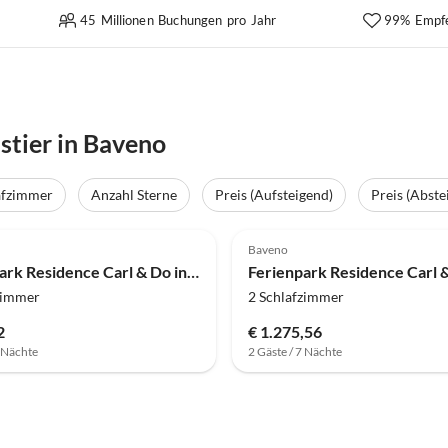
45 Millionen Buchungen pro Jahr
99% Empf
stier in Baveno
afzimmer
Anzahl Sterne
Preis (Aufsteigend)
Preis (Abste
(46)
4.0
(46)
Baveno
Ferienpark Residence Carl & Do in Baveno
zimmer
2 Schlafzimmer
2
€ 1.275,56
7 Nächte
2 Gäste / 7 Nächte