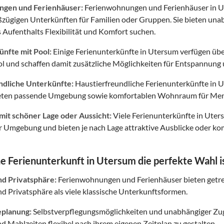
gen und Ferienhäuser:
Ferienwohnungen und Ferienhäuser in Ut
oßzügigen Unterkünften für Familien oder Gruppen. Sie bieten un
 Aufenthalts Flexibilität und Komfort suchen.
nfte mit Pool:
Einige Ferienunterkünfte in Utersum verfügen übe
l und schaffen damit zusätzliche Möglichkeiten für Entspannung u
ndliche Unterkünfte:
Haustierfreundliche Ferienunterkünfte in 
ieten passende Umgebung sowie komfortablen Wohnraum für Men
mit schöner Lage oder Aussicht:
Viele Ferienunterkünfte in Uter
Umgebung und bieten je nach Lage attraktive Ausblicke oder kom
 Ferienunterkunft in Utersum die perfekte Wahl i
nd Privatsphäre:
Ferienwohnungen und Ferienhäuser bieten getr
 Privatsphäre als viele klassische Unterkunftsformen.
eplanung:
Selbstverpflegungsmöglichkeiten und unabhängiger Zuga
nd Mahlzeiten flexibel nach ihrem eigenen Zeitplan zu gestalten.