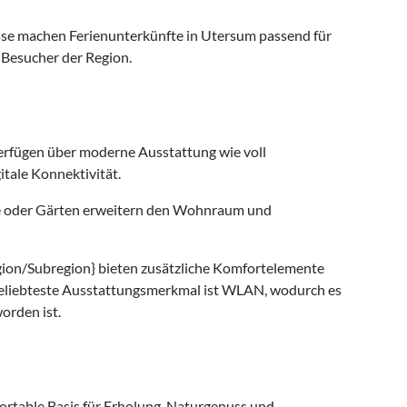
se machen Ferienunterkünfte in Utersum passend für
r Besucher der Region.
rfügen über moderne Ausstattung wie voll
tale Konnektivität.
e oder Gärten erweitern den Wohnraum und
gion/Subregion} bieten zusätzliche Komfortelemente
beliebteste Ausstattungsmerkmal ist WLAN, wodurch es
orden ist.
ortable Basis für Erholung, Naturgenuss und