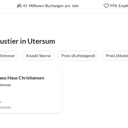
45 Millionen Buchungen pro Jahr
99% Empf
ustier in Utersum
afzimmer
Anzahl Sterne
Preis (Aufsteigend)
Preis (Abste
aus Haus Christiansen
zimmer
-
7 Nächte