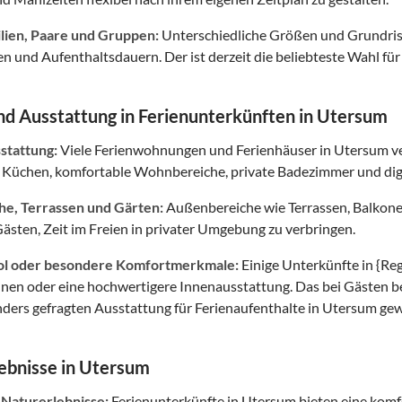
ilien, Paare und Gruppen:
Unterschiedliche Größen und Grundris
en und Aufenthaltsdauern. Der ist derzeit die beliebteste Wahl fü
d Ausstattung in Ferienunterkünften in Utersum
tattung:
Viele Ferienwohnungen und Ferienhäuser in Utersum ve
 Küchen, komfortable Wohnbereiche, private Badezimmer und digi
e, Terrassen und Gärten:
Außenbereiche wie Terrassen, Balkon
ästen, Zeit im Freien in privater Umgebung zu verbringen.
ol oder besondere Komfortmerkmale:
Einige Unterkünfte in {Re
unen oder eine hochwertigere Innenausstattung. Das bei Gästen 
nders gefragten Ausstattung für Ferienaufenthalte in Utersum gew
ebnisse in Utersum
 Naturerlebnisse:
Ferienunterkünfte in Utersum bieten eine komf