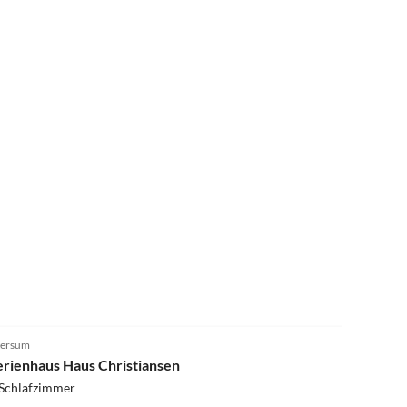
ersum
erienhaus Haus Christiansen
 Schlafzimmer