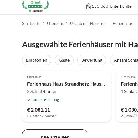
135 060 Unterkünfte
Startseite
Utersum
Urlaub mit Haustier
Ferienhaus
Ausgewählte Ferienhäuser mit Ha
Empfohlen
Gäste
Bewertung
Anzahl Schl
Utersum
Utersum
Ferienhaus Haus Strandherz Hausteil Backbord
Ferienh
2 Schlafzimmer
1 Schlaf
Sofort Buchung
€ 2.081,11
€ 1.030,
2 Gäste / 7 Nächte
2 Gäste / 
Alle anzeigen