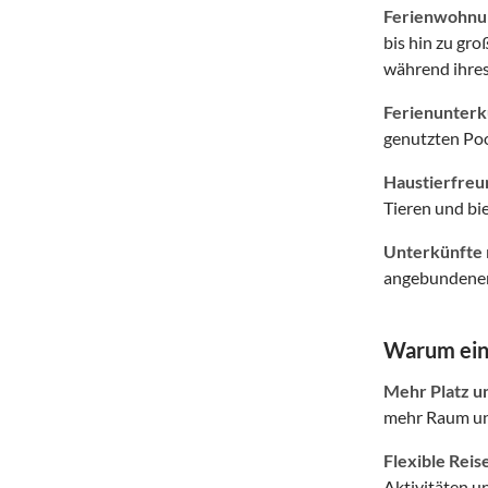
Ferienwohnun
bis hin zu gr
während ihres
Ferienunterkü
genutzten Poo
Haustierfreu
Tieren und b
Unterkünfte 
angebundener 
Warum eine
Mehr Platz u
mehr Raum und
Flexible Reis
Aktivitäten u