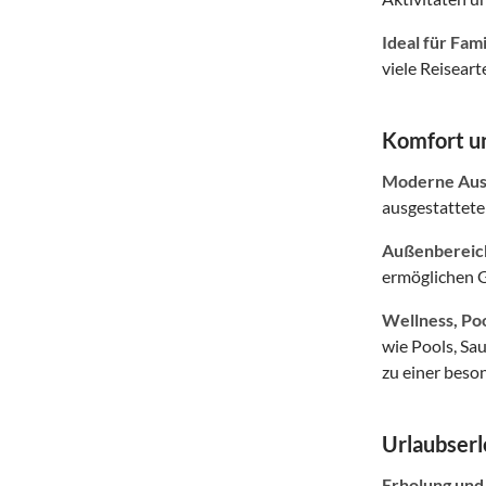
Ideal für Fam
viele Reiseart
Komfort un
Moderne Auss
ausgestattete
Außenbereich
ermöglichen G
Wellness, Po
wie Pools, Sa
zu einer beso
Urlaubserl
Erholung und