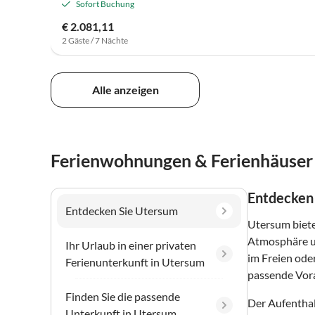
Sofort Buchung
€ 2.081,11
2 Gäste / 7 Nächte
Alle anzeigen
Ferienwohnungen & Ferienhäuser
Entdecken
Entdecken Sie Utersum
Utersum biete
Atmosphäre un
Ihr Urlaub in einer privaten
im Freien ode
Ferienunterkunft in Utersum
passende Vora
Finden Sie die passende
Der Aufenthal
Unterkunft in Utersum