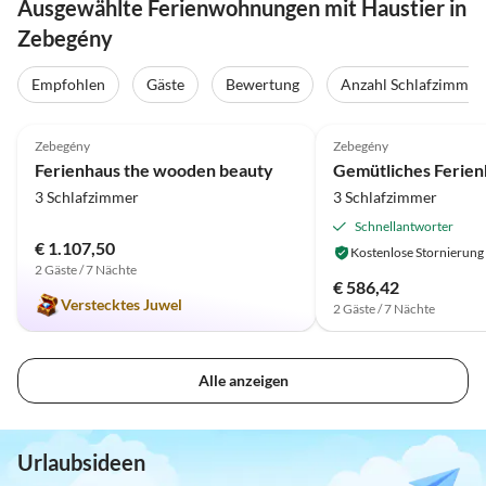
Ausgewählte Ferienwohnungen mit Haustier in
Zebegény
Empfohlen
Gäste
Bewertung
Anzahl Schlafzimmer
4.9
(6)
Top-Inserat
4.0
(4)
Zebegény
Zebegény
Ferienhaus the wooden beauty
3 Schlafzimmer
3 Schlafzimmer
Schnellantworter
€ 1.107,50
Kostenlose Stornierung
2 Gäste / 7 Nächte
€ 586,42
Verstecktes Juwel
2 Gäste / 7 Nächte
Alle anzeigen
Urlaubsideen