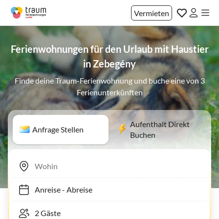
Vermieten
Ferienwohnungen für den Urlaub mit Haustier
in Zebegény
Finde deine Traum-Ferienwohnung und buche eine von 3
Ferienunterkünften
Aufenthalt Direkt
Anfrage Stellen
Buchen
Anreise
-
Abreise