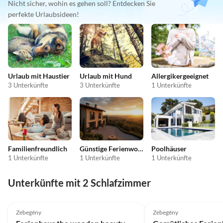
Nicht sicher, wohin es gehen soll? Entdecken Sie
perfekte Urlaubsideen!
Urlaub mit Haustier
Urlaub mit Hund
Allergikergeeignet
3 Unterkünfte
3 Unterkünfte
1 Unterkünfte
Familienfreundlich
Günstige Ferienwohnungen
Poolhäuser
1 Unterkünfte
1 Unterkünfte
1 Unterkünfte
Unterkünfte mit 2 Schlafzimmer
4.9
(6)
Top-Inserat
4.0
(4)
Zebegény
Zebegény