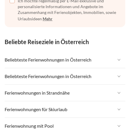
Ich möchte regelmäßig per E-Mail exklusive und
personalisierte Informationen und Angebote im
Zusammenhang mit Ferienobjekten, Immobilien, sowie
Urlaubsideen
Mehr
Beliebte Reiseziele in Österreich
Beliebteste Ferienwohnungen in Österreich
Ferienwohnungen in Österreich
Beliebteste Ferienwohnungen in Österreich
Ferienwohnungen in Tirol
Ferienwohnungen in Österreich
Ferienwohnungen in Strandnähe
Ferienwohnungen in Salzburger Land
Ferienwohnungen in Tirol
Ferienwohnungen in Steiermark
Ferienwohnungen in Strandnähe in Österreich
Ferienwohnungen für Skiurlaub
Ferienwohnungen in Salzburger Land
Ferienwohnungen in Zell am See - Pinzgau
Ferienwohnungen in Strandnähe in Kärnten
Ferienwohnungen in Steiermark
Ferienwohnungen für Skiurlaub in Österreich
Ferienwohnung mit Pool
Ferienwohnungen in Zillertal
Ferienwohnungen in Strandnähe in Salzkammergut