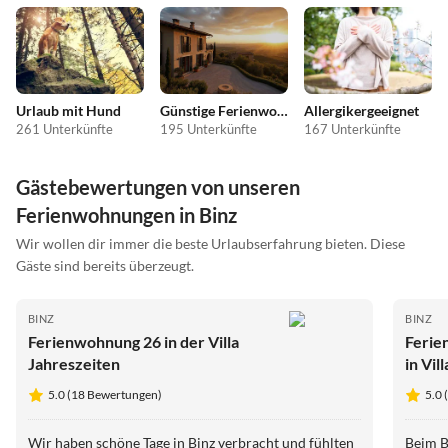
Urlaub mit Hund
Günstige Ferienwohnungen
Allergikergeeignet
261 Unterkünfte
195 Unterkünfte
167 Unterkünfte
Gästebewertungen von unseren
Ferienwohnungen in Binz
Wir wollen dir immer die beste Urlaubserfahrung bieten. Diese
Gäste sind bereits überzeugt.
BINZ
BINZ
Ferienwohnung 26 in der Villa
Ferie
Jahreszeiten
in Vil
5.0 (18 Bewertungen)
5.0
Wir haben schöne Tage in Binz verbracht und fühlten
Beim B