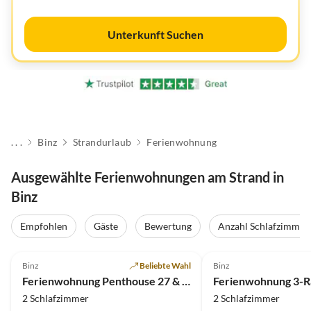
Unterkunft Suchen
. . .
Binz
Strandurlaub
Ferienwohnung
Ausgewählte Ferienwohnungen am Strand in
Binz
Empfohlen
Gäste
Bewertung
Anzahl Schlafzimmer
4.9
(31)
Top-Inserat
4.8
(13)
Binz
Beliebte Wahl
Binz
Ferienwohnung Penthouse 27 & SPA in der Villa Mathilde
2 Schlafzimmer
2 Schlafzimmer