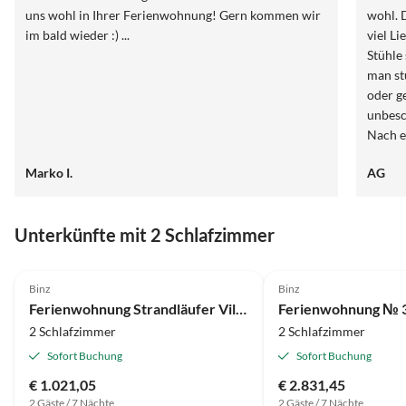
uns wohl in Ihrer Ferienwohnung! Gern kommen wir
wohl. 
im bald wieder :) ...
viel Liebe
Stühle
man st
oder gemein
unbesc
Nach e
Fußgän
Marko I.
AG
kommen
Unterkünfte mit 2 Schlafzimmer
4.7
(22)
4.5
(5)
Binz
Binz
Ferienwohnung Strandläufer Villa Malte
2 Schlafzimmer
2 Schlafzimmer
Sofort Buchung
Sofort Buchung
€ 1.021,05
€ 2.831,45
2 Gäste / 7 Nächte
2 Gäste / 7 Nächte