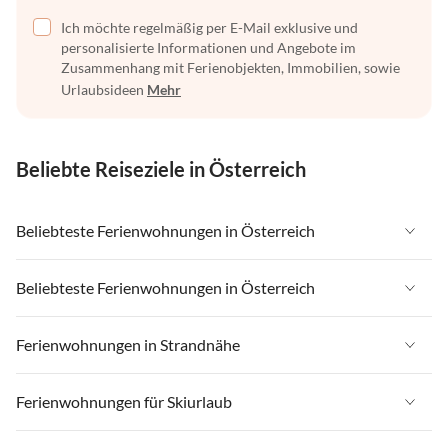
Ich möchte regelmäßig per E-Mail exklusive und
personalisierte Informationen und Angebote im
Zusammenhang mit Ferienobjekten, Immobilien, sowie
Urlaubsideen
Mehr
Beliebte Reiseziele in Österreich
Beliebteste Ferienwohnungen in Österreich
Ferienwohnungen in Österreich
Beliebteste Ferienwohnungen in Österreich
Ferienwohnungen in Tirol
Ferienwohnungen in Österreich
Ferienwohnungen in Strandnähe
Ferienwohnungen in Salzburger Land
Ferienwohnungen in Tirol
Ferienwohnungen in Steiermark
Ferienwohnungen in Strandnähe in Österreich
Ferienwohnungen für Skiurlaub
Ferienwohnungen in Salzburger Land
Ferienwohnungen in Zell am See - Pinzgau
Ferienwohnungen in Strandnähe in Kärnten