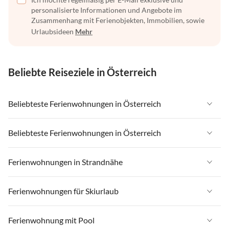
personalisierte Informationen und Angebote im
Zusammenhang mit Ferienobjekten, Immobilien, sowie
Urlaubsideen
Mehr
Beliebte Reiseziele in Österreich
Beliebteste Ferienwohnungen in Österreich
Ferienwohnungen in Österreich
Beliebteste Ferienwohnungen in Österreich
Ferienwohnungen in Tirol
Ferienwohnungen in Österreich
Ferienwohnungen in Strandnähe
Ferienwohnungen in Salzburger Land
Ferienwohnungen in Tirol
Ferienwohnungen in Steiermark
Ferienwohnungen in Strandnähe in Österreich
Ferienwohnungen für Skiurlaub
Ferienwohnungen in Salzburger Land
Ferienwohnungen in Zell am See - Pinzgau
Ferienwohnungen in Strandnähe in Kärnten
Ferienwohnungen in Steiermark
Ferienwohnungen für Skiurlaub in Österreich
Ferienwohnung mit Pool
Ferienwohnungen in Zillertal
Ferienwohnungen in Strandnähe in Salzkammergut