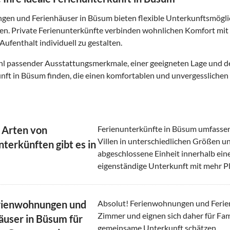
en und Ferienhäuser in Büsum bieten flexible Unterkunftsmöglic
n. Private Ferienunterkünfte verbinden wohnlichen Komfort mit
Aufenthalt individuell zu gestalten.
l passender Ausstattungsmerkmale, einer geeigneten Lage und d
nft in Büsum finden, die einen komfortablen und unvergesslichen 
 Arten von
Ferienunterkünfte in Büsum umfassen
Villen in unterschiedlichen Größen u
nterkünften gibt es in
abgeschlossene Einheit innerhalb ein
eigenständige Unterkunft mit mehr Pl
rienwohnungen und
Absolut! Ferienwohnungen und Ferie
Zimmer und eignen sich daher für Fam
äuser in Büsum für
gemeinsame Unterkunft schätzen.