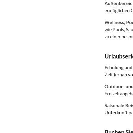
Außenbereich
ermöglichen G
Wellness, Po
wie Pools, Sa
zu einer beso
Urlaubserl
Erholung und
Zeit fernab vo
Outdoor- und 
Freizeitangeb
Saisonale Rei
Unterkunft pa
Buchen Sie