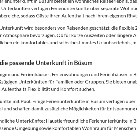
Ferienunterkunft in Büsum bietet ein wohnliches Reiseerlebnis, d
n Unterkünften verfügen Ferienunterkünfte über separate Wohnbe
bereiche, sodass Gäste ihren Aufenthalt nach ihrem eigenen Rhy
 Unterkunft wird besonders von Reisenden geschätzt, die flexib
ter Atmosphäre bevorzugen. Ob für kurze Auszeiten oder längere 
chen ein komfortables und selbstbestimmtes Urlaubserlebnis, mit
 die passende Unterkunft in Büsum
gen und Ferienhäuser:
Ferienwohnungen und Ferienhäuser in Bü
oßzügigen Unterkünften für Familien oder Gruppen. Sie bieten un
 Aufenthalts Flexibilität und Komfort suchen.
nfte mit Pool:
Einige Ferienunterkünfte in Büsum verfügen über 
l und schaffen damit zusätzliche Möglichkeiten für Entspannung u
ndliche Unterkünfte:
Haustierfreundliche Ferienunterkünfte in B
assende Umgebung sowie komfortablen Wohnraum für Menschen 