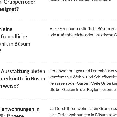
n, Gruppen oder
eeignet?
h eine
Viele Ferienunterkünfte in Büsum er
wie Außenbereiche oder praktische Gr
rfreundliche
nft in Büsum
?
Ausstattung bieten
Ferienwohnungen und Ferienhäuser ve
komfortable Wohn- und Schlafbereic
nterkünfte in Büsum
Terrassen oder Gärten. Viele Unterk
erweise?
die bei Gästen in der Region besonders
rienwohnungen in
Ja. Durch ihren wohnlichen Grundriss
sich Ferienwohnungen in Büsum sowohl
ür längere