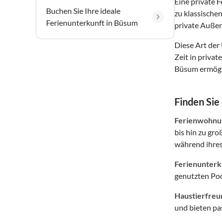
Eine private 
Buchen Sie Ihre ideale
zu klassische
Ferienunterkunft in Büsum
private Außen
Diese Art der
Zeit in priva
Büsum ermögli
Finden Sie
Ferienwohnun
bis hin zu gr
während ihres
Ferienunterkü
genutzten Poo
Haustierfreu
und bieten p