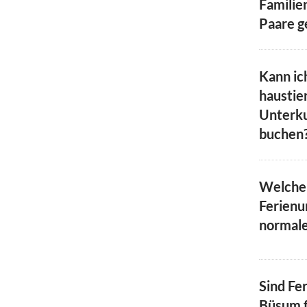
Familie
Paare g
Kann ic
haustie
Unterku
buchen
Welche 
Ferienu
normal
Sind Fe
Büsum f