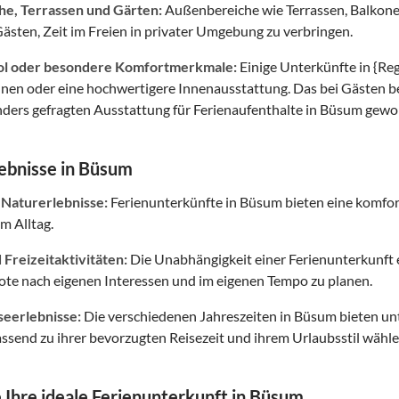
e, Terrassen und Gärten:
Außenbereiche wie Terrassen, Balkon
ästen, Zeit im Freien in privater Umgebung zu verbringen.
ol oder besondere Komfortmerkmale:
Einige Unterkünfte in {Re
unen oder eine hochwertigere Innenausstattung. Das bei Gästen 
nders gefragten Ausstattung für Ferienaufenthalte in Büsum gewor
ebnisse in Büsum
 Naturerlebnisse:
Ferienunterkünfte in Büsum bieten eine komfor
m Alltag.
Freizeitaktivitäten:
Die Unabhängigkeit einer Ferienunterkunft er
ote nach eigenen Interessen und im eigenen Tempo zu planen.
seerlebnisse:
Die verschiedenen Jahreszeiten in Büsum bieten un
ssend zu ihrer bevorzugten Reisezeit und ihrem Urlaubsstil wähl
 Ihre ideale Ferienunterkunft in Büsum