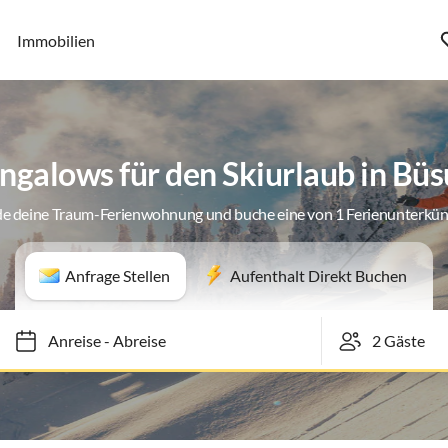
Immobilien
ngalows für den Skiurlaub in Bü
de deine Traum-Ferienwohnung und buche eine von 1 Ferienunterkün
Anfrage Stellen
Aufenthalt Direkt Buchen
Anreise
-
Abreise