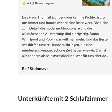
4.9 (2 Bewertungen)
Das Haus Thomizil Eichberg von Familie Pichler ist für
uns immer und immer wieder eine Reise wert. Die Liebe
zum Detail, die moderne Atmosphäre und die
allumfassende Ausstattung sind einzigartig. Sauna,
Whirlpool und Pool - was will man mehr. Und das Beste:
wir dürfen unsere Hunde mitbringen, die eine
mindestens genauso schöne Zeit haben wie wir. Das ist
alles andere als selbstverständlich, war für uns aber der
ausschlaggebende Punkt, immer und immer wieder in
die Häuser von Familie Pichler zu reisen.
Ralf Steinmayr
Unterkünfte mit 2 Schlafzimmer
4.9
(2)