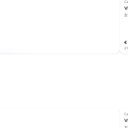
Ca
V
3
€
2 
Ca
V
3