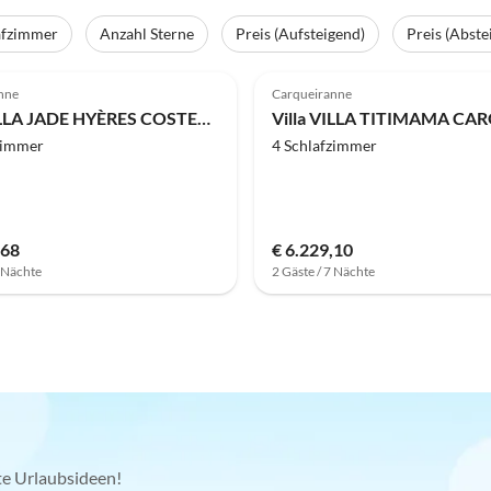
afzimmer
Anzahl Sterne
Preis (Aufsteigend)
Preis (Abste
nne
Carqueiranne
Villa VILLA JADE HYÈRES COSTEBELLE
zimmer
4 Schlafzimmer
,68
€ 6.229,10
7 Nächte
2 Gäste / 7 Nächte
kte Urlaubsideen!