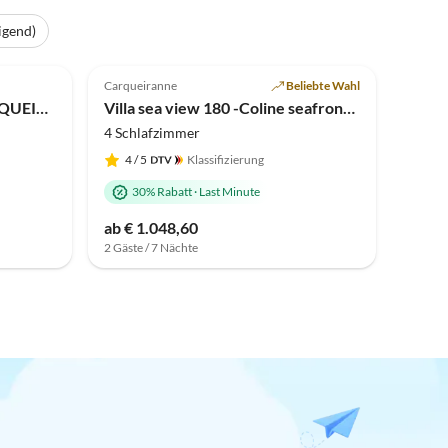
igend)
Carqueiranne
Beliebte Wahl
Villa VILLA TITIMAMA CARQUEIRANNE
Villa sea view 180 -Coline seafront Carqueiranne
4 Schlafzimmer
4
/ 5
Klassifizierung
30% Rabatt
·
Last Minute
ab € 1.048,60
2 Gäste / 7 Nächte