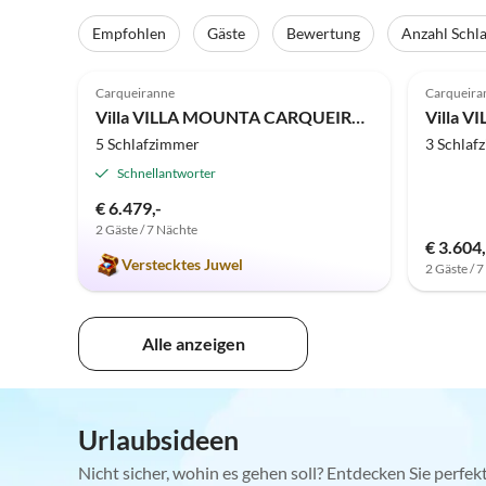
Empfohlen
Gäste
Bewertung
Anzahl Schl
4.9
(2)
Carqueiranne
Carqueira
Villa VILLA MOUNTA CARQUEIRANNE
5 Schlafzimmer
3 Schlaf
Schnellantworter
€ 6.479,-
2 Gäste / 7 Nächte
€ 3.604
Verstecktes Juwel
2 Gäste / 
Alle anzeigen
Urlaubsideen
Nicht sicher, wohin es gehen soll? Entdecken Sie perfe