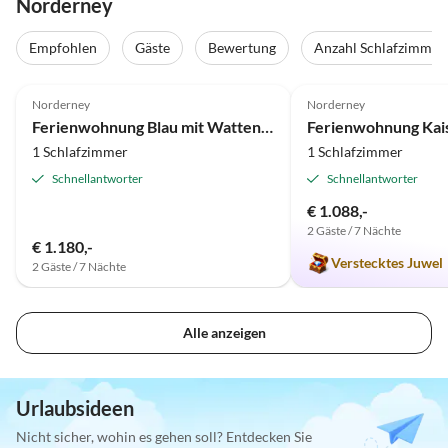
Norderney
Empfohlen
Gäste
Bewertung
Anzahl Schlafzimmer
5.0
(6)
4.8
(5)
Norderney
Norderney
Ferienwohnung Blau mit Wattenmeerblick
1 Schlafzimmer
1 Schlafzimmer
Schnellantworter
Schnellantworter
€ 1.088,-
2 Gäste / 7 Nächte
€ 1.180,-
Verstecktes Juwel
2 Gäste / 7 Nächte
Alle anzeigen
Urlaubsideen
Nicht sicher, wohin es gehen soll? Entdecken Sie