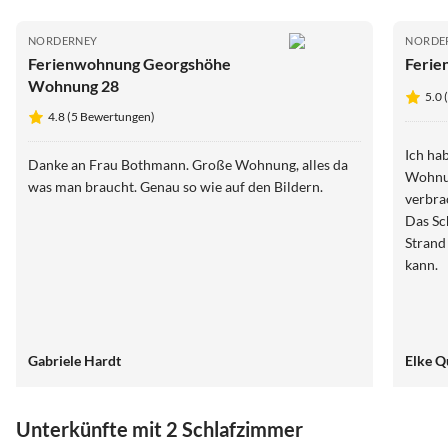
NORDERNEY
NORDE
Ferienwohnung Georgshöhe
Ferie
Wohnung 28
5.0 
4.8 (5 Bewertungen)
Ich ha
Danke an Frau Bothmann. Große Wohnung, alles da
Wohnun
was man braucht. Genau so wie auf den Bildern.
verbra
Das Sc
Strand
kann.
Gabriele Hardt
Elke Q
Unterkünfte mit 2 Schlafzimmer