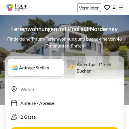
Vermieten
Ferienwohnungen mit Pool auf Norderney
Finde deine Traum-Ferienwohnung und buche eine von 46
Ferienunterkünften
Aufenthalt Direkt
Anfrage Stellen
Buchen
Anreise
-
Abreise