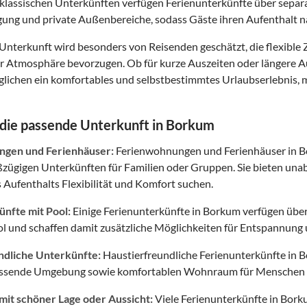
klassischen Unterkünften verfügen Ferienunterkünfte über separ
gung und private Außenbereiche, sodass Gäste ihren Aufenthalt 
 Unterkunft wird besonders von Reisenden geschätzt, die flexib
ter Atmosphäre bevorzugen. Ob für kurze Auszeiten oder längere 
ichen ein komfortables und selbstbestimmtes Urlaubserlebnis, mi
 die passende Unterkunft in Borkum
gen und Ferienhäuser:
Ferienwohnungen und Ferienhäuser in Bo
oßzügigen Unterkünften für Familien oder Gruppen. Sie bieten un
 Aufenthalts Flexibilität und Komfort suchen.
nfte mit Pool:
Einige Ferienunterkünfte in Borkum verfügen über
l und schaffen damit zusätzliche Möglichkeiten für Entspannung u
ndliche Unterkünfte:
Haustierfreundliche Ferienunterkünfte in B
assende Umgebung sowie komfortablen Wohnraum für Menschen 
mit schöner Lage oder Aussicht:
Viele Ferienunterkünfte in Bork