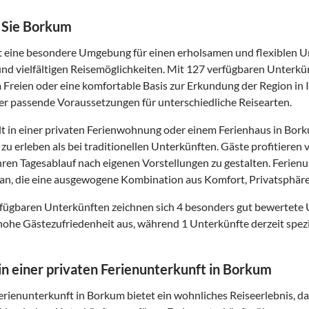
 Sie Borkum
 eine besondere Umgebung für einen erholsamen und flexiblen Url
d vielfältigen Reisemöglichkeiten. Mit 127 verfügbaren Unterkün
m Freien oder eine komfortable Basis zur Erkundung der Region i
er passende Voraussetzungen für unterschiedliche Reisearten.
t in einer privaten Ferienwohnung oder einem Ferienhaus in Borku
zu erleben als bei traditionellen Unterkünften. Gäste profitier
 ihren Tagesablauf nach eigenen Vorstellungen zu gestalten. Ferie
n, die eine ausgewogene Kombination aus Komfort, Privatsphäre
fügbaren Unterkünften zeichnen sich 4 besonders gut bewertete
hohe Gästezufriedenheit aus, während 1 Unterkünfte derzeit spezi
 in einer privaten Ferienunterkunft in Borkum
Ferienunterkunft in Borkum bietet ein wohnliches Reiseerlebnis, 