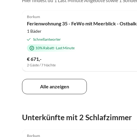
Hier findest du 1 Last Minute Angebote sowie 1 Sond
4.5
(1)
Borkum
Ferienwohnung 35 - FeWo mit Meerblick - Ostbalk
1 Bäder
Schnellantworter
10% Rabatt
·
Last Minute
€ 671,-
2 Gäste / 7 Nächte
Alle anzeigen
Unterkünfte mit 2 Schlafzimmer
4.9
(2)
Borkum