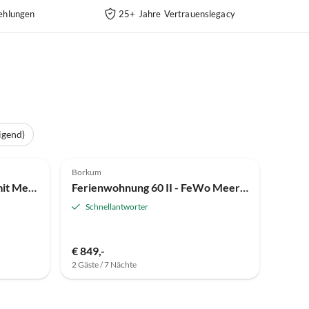
ehlungen
25+ Jahre Vertrauenslegacy
igend)
Borkum
Ferienwohnung 45 - FeWo mit Meerblick - Westbalkon - Haus Seeblick
Ferienwohnung 60 II - FeWo Meerblick - Nordbalkon - Haus Seeblick
Schnellantworter
€ 849,-
2 Gäste / 7 Nächte