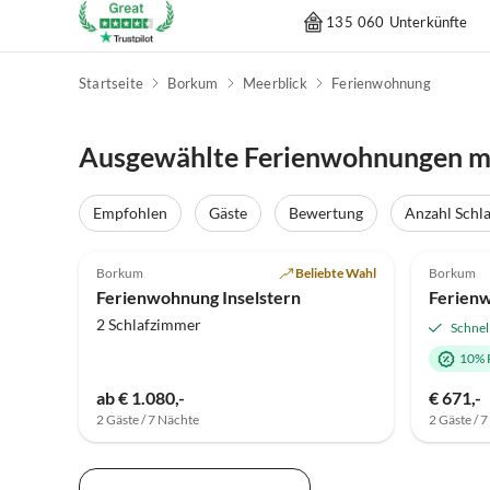
135 060 Unterkünfte
Startseite
Borkum
Meerblick
Ferienwohnung
Ausgewählte Ferienwohnungen mi
Empfohlen
Gäste
Bewertung
Anzahl Schl
4.9
(2)
4.5
Borkum
Beliebte Wahl
Borkum
Ferienwohnung Inselstern
2 Schlafzimmer
Schnel
10% 
ab € 1.080,-
€ 671,-
2 Gäste / 7 Nächte
2 Gäste / 