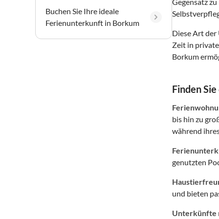
Gegensatz zu 
Buchen Sie Ihre ideale
Selbstverpfle
Ferienunterkunft in Borkum
Diese Art der
Zeit in priva
Borkum ermögl
Finden Sie
Ferienwohnun
bis hin zu gr
während ihres
Ferienunterkü
genutzten Poo
Haustierfreu
und bieten p
Unterkünfte 