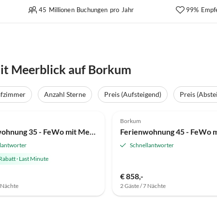
45 Millionen Buchungen pro Jahr
99% Empf
t Meerblick auf Borkum
afzimmer
Anzahl Sterne
Preis (Aufsteigend)
Preis (Abste
(1)
Borkum
Ferienwohnung 35 - FeWo mit Meerblick - Ostbalkon - Haus Seeblick
lantworter
Schnellantworter
Rabatt
·
Last Minute
€ 858,-
7 Nächte
2 Gäste / 7 Nächte