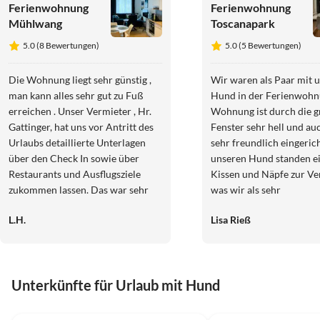
Ferienwohnung
Ferienwohnung
Mühlwang
Toscanapark
5.0 (8 Bewertungen)
5.0 (5 Bewertungen)
Die Wohnung liegt sehr günstig ,
Wir waren als Paar mit 
man kann alles sehr gut zu Fuß
Hund in der Ferienwohnung
erreichen . Unser Vermieter , Hr.
Wohnung ist durch die 
Gattinger, hat uns vor Antritt des
Fenster sehr hell und auc
Urlaubs detaillierte Unterlagen
sehr freundlich eingerichtet
über den Check In sowie über
unseren Hund standen ei
Restaurants und Ausflugsziele
Kissen und Näpfe zur Ve
zukommen lassen. Das war sehr
was wir als sehr
hilfreich! Der Tipp für die
entgegenkommend empf
L.H.
Lisa Rieß
Gassirunde mit unserem Hund
Der Gastgeber war bei A
entlang der Traun , ganz in der
Ort, hat uns alles gezeigt und noch
Nähe der Wohnung ,war super.
ein paar Tipps rund um 
Wir haben uns sehr wohl gefühlt.
Traunsee gegeben. Die Lage der
Unterkünfte für Urlaub mit Hund
Gmunden ist eine sehr schöne ,
Ferienwohnung ist super
saubere und Hunde freundliche
gleich zu Sehenswürdigke
5.0
(8)
Top-Inserat
5.0
(5)
Stadt!
dem Schloss Ort, in die S