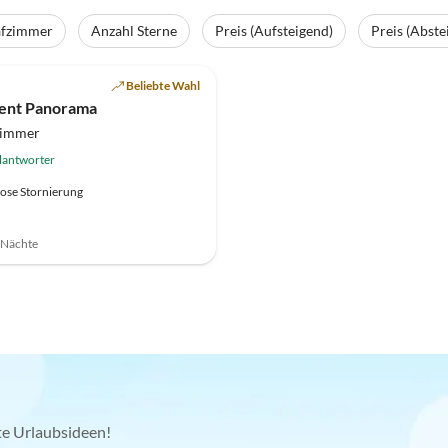
afzimmer
Anzahl Sterne
Preis (Aufsteigend)
Preis (Abste
(21)
Beliebte Wahl
ent Panorama
zimmer
lantworter
ose Stornierung
7 Nächte
kte Urlaubsideen!