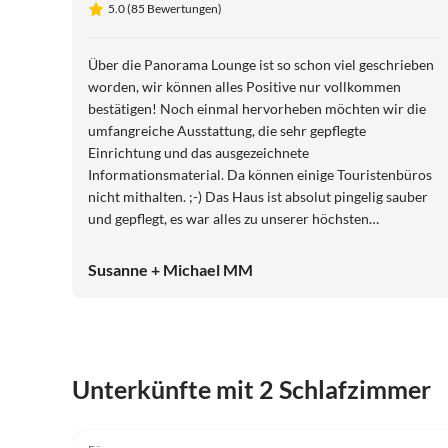
5.0 (85 Bewertungen)
Über die Panorama Lounge ist so schon viel geschrieben
worden, wir können alles Positive nur vollkommen
bestätigen! Noch einmal hervorheben möchten wir die
umfangreiche Ausstattung, die sehr gepflegte
Einrichtung und das ausgezeichnete
Informationsmaterial. Da können einige Touristenbüros
nicht mithalten. ;-) Das Haus ist absolut pingelig sauber
und gepflegt, es war alles zu unserer höchsten
Zufriedenheit. Die Gastgeberin ist extrem freundlich,
sehr hilfsbereit und immer sofort erreichbar. Einfach
Susanne + Michael MM
gaaanz toll!!! Wir hatten das Gefühl als Fremde
gekommen zu sein und als Freunde zu gehen. :-) Wir
werden sicherlich unseren Urlaub ausschließlich positiv
in Erinnerung behalten. Nochmals ganz herzlichen Dank
Virtuelle
für diesen wunderschönen Aufenthalt die
Unterkünfte mit 2 Schlafzimmer
Tour
außergewöhnliche Gastfreundschaft.
5.0
(85)