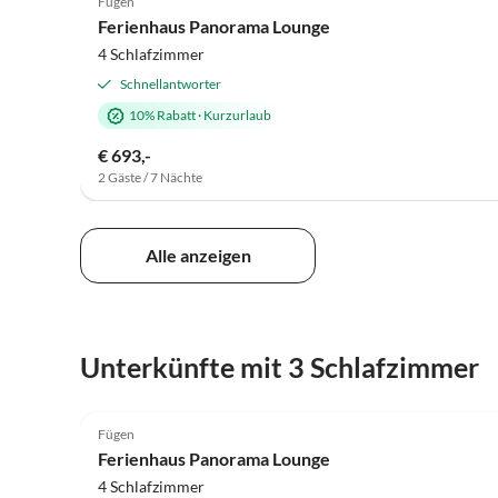
Fügen
Super-Gastgeber
Ferienhaus Panorama Lounge
4 Schlafzimmer
Schnellantworter
10% Rabatt
·
Kurzurlaub
€ 693,-
2 Gäste / 7 Nächte
Alle anzeigen
Virtuelle
Unterkünfte mit 3 Schlafzimmer
Tour
5.0
(85)
Fügen
Super-Gastgeber
Ferienhaus Panorama Lounge
4 Schlafzimmer