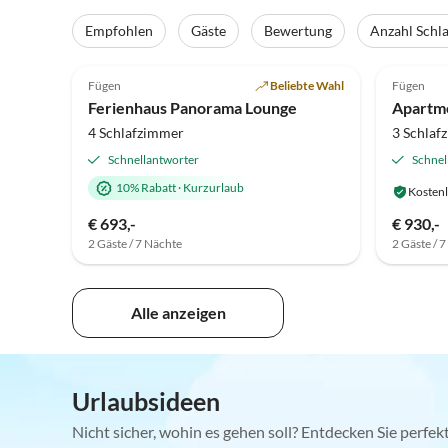
Virtuelle
Tour
Empfohlen
Gäste
Bewertung
Anzahl Schl
5.0
(85)
Top-Inserat
4.9
Fügen
Beliebte Wahl
Fügen
Super-Gastgeber
Ferienhaus Panorama Lounge
Apartm
4 Schlafzimmer
3 Schlaf
Schnellantworter
Schnel
10% Rabatt
·
Kurzurlaub
Kostenl
€ 693,-
€ 930,-
2 Gäste / 7 Nächte
2 Gäste / 
Alle anzeigen
Urlaubsideen
Nicht sicher, wohin es gehen soll? Entdecken Sie perfe