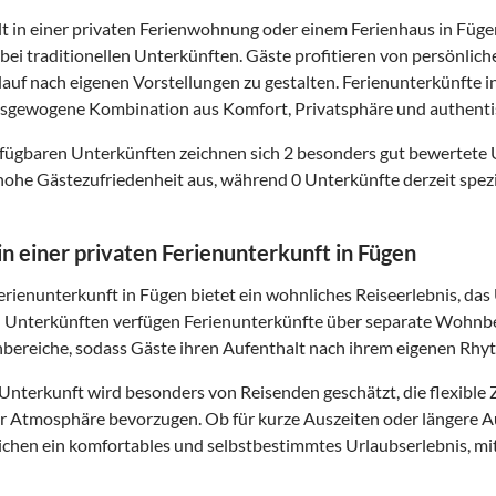
t in einer privaten Ferienwohnung oder einem Ferienhaus in Füge
s bei traditionellen Unterkünften. Gäste profitieren von persönli
lauf nach eigenen Vorstellungen zu gestalten. Ferienunterkünfte
ausgewogene Kombination aus Komfort, Privatsphäre und authenti
fügbaren Unterkünften zeichnen sich 2 besonders gut bewertete
hohe Gästezufriedenheit aus, während 0 Unterkünfte derzeit spezi
 in einer privaten Ferienunterkunft in Fügen
Ferienunterkunft in Fügen bietet ein wohnliches Reiseerlebnis, d
n Unterkünften verfügen Ferienunterkünfte über separate Wohnbe
bereiche, sodass Gäste ihren Aufenthalt nach ihrem eigenen Rhy
 Unterkunft wird besonders von Reisenden geschätzt, die flexib
ter Atmosphäre bevorzugen. Ob für kurze Auszeiten oder längere 
chen ein komfortables und selbstbestimmtes Urlaubserlebnis, mit