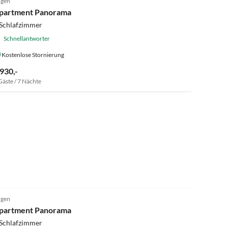
gen
partment Panorama
 Schlafzimmer
Schnellantworter
Kostenlose Stornierung
 930,-
Gäste / 7 Nächte
4.9
(21)
gen
partment Panorama
 Schlafzimmer