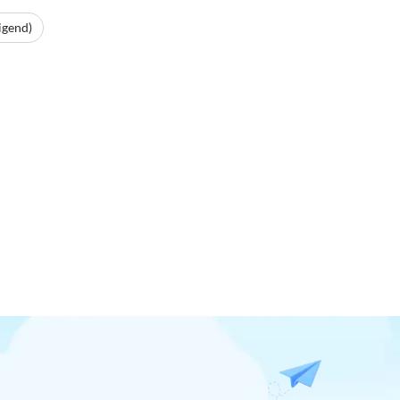
igend)