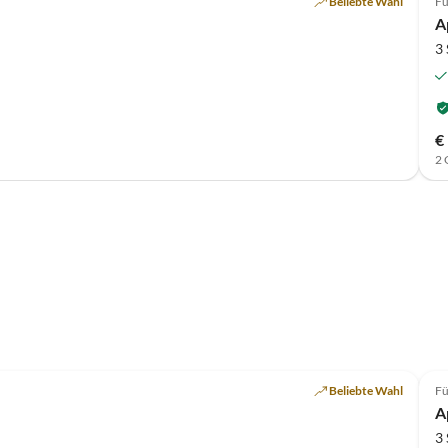
Beliebte Wahl
Fü
A
3
€
2 
Top-Inserat
Beliebte Wahl
Fü
A
3