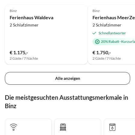
4.9
(31)
Top-Inserat
5.0
(23)
Binz
Binz
Ferienhaus Waldeva
Ferienhaus MeerZe
2 Schlafzimmer
2 Schlafzimmer
Schnellantworter
20% Rabatt
·
Kurzurl
€ 1.175,-
€ 1.750,-
2 Gäste / 7 Nächte
2 Gäste / 7 Nächte
Alle anzeigen
Die meistgesuchten Ausstattungsmerkmale in
Binz