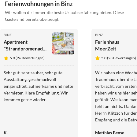
Ferienwohnungen in Binz
Wir wollen dir immer die beste Urlaubserfahrung bieten. Diese
Gäste sind bereits überzeugt.
BINZ
BINZ
Apartment
Ferienhaus
"Strandpromenade"
MeerZeit
- Haus Strelasund
5.0 (26 Bewertungen)
5.0 (23 Bewertungen)
Sehr gut: sehr sauber, sehr gute
Wir haben eine Woche
Ausstattung, geschmackvoll
Traumhaus über die 
eingerichtet, aufmerksame und nette
verbracht, vom erste
Vermieter. Klare Empfehlung. Wir
haben wir uns hier se
kommen gerne wieder.
gefühlt. Was kann man
fehlt an nichts. Danke auch an
Herrn Klitzsch für de
Empfang und die Betre
wir wieder einmal nac
K.
Matthias Bense
kommen, ist dass Haus