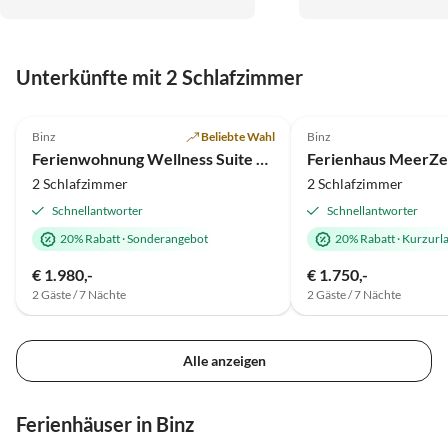
A
Unterkünfte mit 2 Schlafzimmer
4.9
(31)
Top-Inserat
5.0
(23)
Binz
Beliebte Wahl
Binz
Ferienwohnung Wellness Suite "Meine Auszeit" in der Villa Amalie
Ferienhaus MeerZe
2 Schlafzimmer
2 Schlafzimmer
Schnellantworter
Schnellantworter
20% Rabatt
·
Sonderangebot
20% Rabatt
·
Kurzurl
€ 1.980,-
€ 1.750,-
2 Gäste / 7 Nächte
2 Gäste / 7 Nächte
Alle anzeigen
Ferienhäuser in Binz