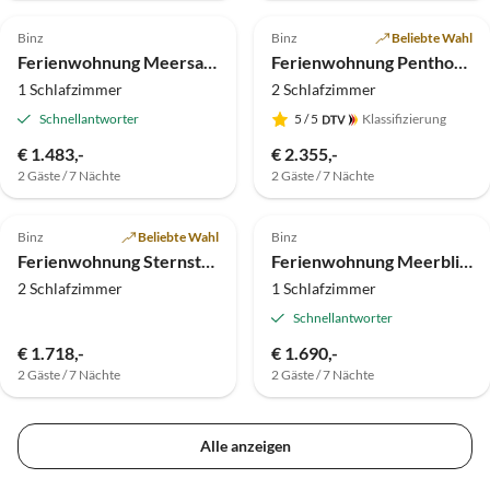
4.9
(8)
Top-Inserat
4.9
(7)
Top-Inserat
Binz
Binz
Beliebte Wahl
Ferienwohnung Meersalz - Villa Helene
Ferienwohnung Penthouse - Villa Freia
1 Schlafzimmer
2 Schlafzimmer
Schnellantworter
5
/ 5
Klassifizierung
€ 1.483,-
€ 2.355,-
2 Gäste / 7 Nächte
2 Gäste / 7 Nächte
4.5
(3)
Top-Inserat
5.0
(3)
Top-Inserat
Binz
Beliebte Wahl
Binz
Ferienwohnung Sternstunde - Villa Seestern
Ferienwohnung Meerblick - Villa Freia
2 Schlafzimmer
1 Schlafzimmer
Schnellantworter
€ 1.718,-
€ 1.690,-
2 Gäste / 7 Nächte
2 Gäste / 7 Nächte
Alle anzeigen