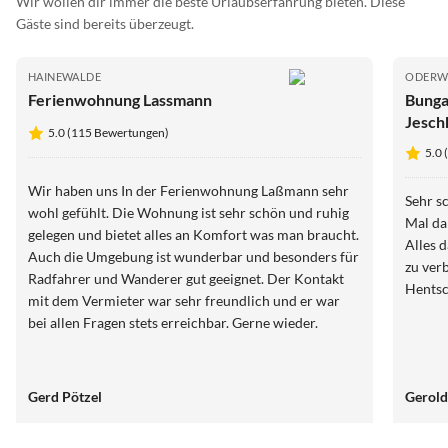
Wir wollen dir immer die beste Urlaubserfahrung bieten. Diese
Gäste sind bereits überzeugt.
HAINEWALDE
ODERW
Ferienwohnung Lassmann
Bunga
Jesch
5.0 (115 Bewertungen)
5.0
Wir haben uns In der Ferienwohnung Laßmann sehr
Sehr s
wohl gefühlt. Die Wohnung ist sehr schön und ruhig
Mal da
gelegen und bietet alles an Komfort was man braucht.
Alles 
Auch die Umgebung ist wunderbar und besonders für
zu ver
Radfahrer und Wanderer gut geeignet. Der Kontakt
Hentsc
mit dem Vermieter war sehr freundlich und er war
bei allen Fragen stets erreichbar. Gerne wieder.
Gerd Pötzel
Gerold