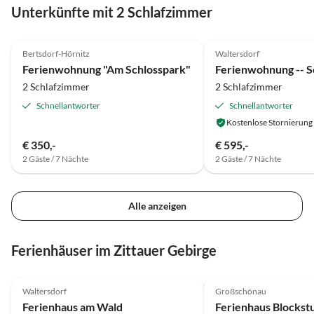
Unterkünfte mit 2 Schlafzimmer
5.0
(18)
5.0
(10)
Bertsdorf-Hörnitz
Waltersdorf
Ferienwohnung "Am Schlosspark"
2 Schlafzimmer
2 Schlafzimmer
Schnellantworter
Schnellantworter
Kostenlose Stornierung
€ 350,-
€ 595,-
2 Gäste / 7 Nächte
2 Gäste / 7 Nächte
Alle anzeigen
Ferienhäuser im Zittauer Gebirge
5.0
(22)
5.0
(7)
Waltersdorf
Großschönau
Ferienhaus am Wald
Ferienhaus Blockst