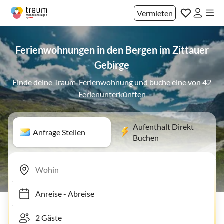
Vermieten
Ferienwohnungen in den Bergen im Zittauer
Gebirge
Finde deine Traum-Ferienwohnung und buche eine von 42
Ferienunterkünften
Aufenthalt Direkt
Anfrage Stellen
Buchen
Anreise
-
Abreise