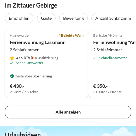
im Zittauer Gebirge
Empfohlen
Gäste
Bewertung
Anzahl Schlafzimmer
5.0
(115)
Top-Inserat
5.0
(18)
Hainewalde
Beliebte Wahl
Bertsdorf-Hörnitz
Ferienwohnung Lassmann
Ferienwohnung "Am
2 Schlafzimmer
2 Schlafzimmer
4
/ 5
Klassifizierung
Schnellantworter
Schnellantworter
Kostenlose Stornierung
€ 430,-
€ 350,-
2 Gäste / 7 Nächte
2 Gäste / 7 Nächte
Alle anzeigen
Urlaubsideen