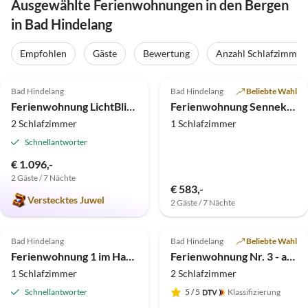
Ausgewählte Ferienwohnungen in den Bergen
in Bad Hindelang
Empfohlen
Gäste
Bewertung
Anzahl Schlafzimmer
5.0
(9)
5.0
(2)
Top-Inserat
Bad Hindelang
Bad Hindelang
Beliebte Wahl
Ferienwohnung LichtBlick
Ferienwohnung Sennekamp - Allgäublick Residenz
2 Schlafzimmer
1 Schlafzimmer
Schnellantworter
€ 1.096,-
2 Gäste / 7 Nächte
€ 583,-
Verstecktes Juwel
2 Gäste / 7 Nächte
4.9
(2)
Bad Hindelang
Bad Hindelang
Beliebte Wahl
Ferienwohnung 1 im Haus Gabi
Ferienwohnung Nr. 3 - aubergine
1 Schlafzimmer
2 Schlafzimmer
Schnellantworter
5
/ 5
Klassifizierung