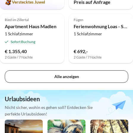
Preis auf Anfrage
Verstecktes Juwel
Top-Inserat
Ried im Zillertal
Fügen
Apartment Haus Madlen
Ferienwohnung Loas - Sonnseitn
1 Schlafzimmer
1 Schlafzimmer
Sofort Buchung
€ 1.355,40
€ 692,-
2 Gäste / 7 Nächte
2 Gäste / 7 Nächte
Alle anzeigen
Urlaubsideen
Nicht sicher, wohin es gehen soll? Entdecken Sie
perfekte Urlaubsideen!