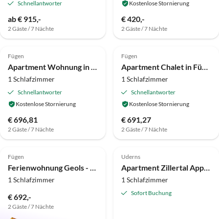
Schnellantworter
Kostenlose Stornierung
ab € 915,-
€ 420,-
2 Gäste / 7 Nächte
2 Gäste / 7 Nächte
4.0
(7)
4.3
(6)
Fügen
Fügen
Apartment Wohnung in Fügenberg nahe Skilift
Apartment Chalet in Fügenberg nahe Spieljochbahn
1 Schlafzimmer
1 Schlafzimmer
Schnellantworter
Schnellantworter
Kostenlose Stornierung
Kostenlose Stornierung
€ 696,81
€ 691,27
2 Gäste / 7 Nächte
2 Gäste / 7 Nächte
4.9
(2)
Top-Inserat
Fügen
Uderns
Ferienwohnung Geols - Sonnseitn Appartements
Apartment Zillertal Appartements Abendstein Uderns
1 Schlafzimmer
1 Schlafzimmer
Sofort Buchung
€ 692,-
2 Gäste / 7 Nächte