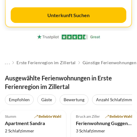
Unterkunft Suchen
. . .
Erste Ferienregion im Zillertal
Günstige Ferienwohnungen
Ausgewählte Ferienwohnungen in Erste
Ferienregion im Zillertal
Empfohlen
Gäste
Bewertung
Anzahl Schlafzimmer
5.0
(26)
Top-Inserat
5.0
(16)
Stumm
Beliebte Wahl
Bruck am Ziller
Beliebte Wahl
Apartment Sandra
Ferienwohnung Guggenbichl
2 Schlafzimmer
3 Schlafzimmer