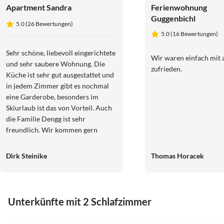
Apartment Sandra
Ferienwohnung
Guggenbichl
5.0 (26 Bewertungen)
5.0 (16 Bewertungen)
Sehr schöne, liebevoll eingerichtete
Wir waren einfach mit 
und sehr saubere Wohnung. Die
zufrieden.
Küche ist sehr gut ausgestattet und
in jedem Zimmer gibt es nochmal
eine Garderobe, besonders im
Skiurlaub ist das von Vorteil. Auch
die Familie Dengg ist sehr
freundlich. Wir kommen gern
wieder und können diese
Unterkunft nur weiter empfehlen.
Dirk Steinike
Thomas Horacek
Unterkünfte mit 2 Schlafzimmer
5.0
(37)
5.0
(26)