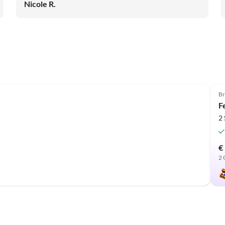
ja auch in der Beschreibung der Wohnung aufgeführt ist.
Nicole R.
Br
F
2
€
2 