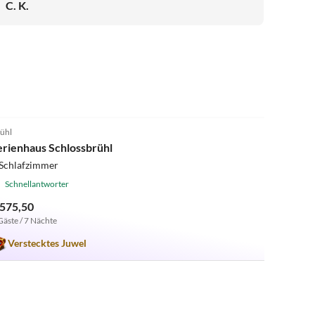
C. K.
4.9
(23)
ühl
erienhaus Schlossbrühl
 Schlafzimmer
Schnellantworter
 575,50
Gäste / 7 Nächte
Verstecktes Juwel