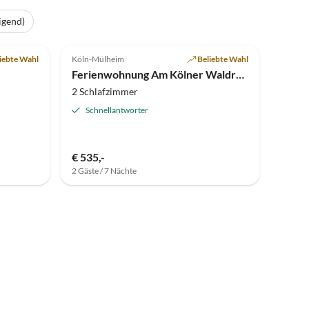
igend)
5.0
(12)
iebte Wahl
Köln-Mülheim
Beliebte Wahl
Ferienwohnung Am Kölner Waldrand
2 Schlafzimmer
Schnellantworter
€ 535,-
2 Gäste / 7 Nächte