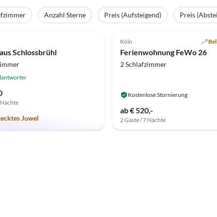
afzimmer
Anzahl Sterne
Preis (Aufsteigend)
Preis (Abste
(23)
Top-Inserat
5.0
(22)
Köln
Bel
aus Schlossbrühl
Ferienwohnung FeWo 26
zimmer
2 Schlafzimmer
lantworter
0
Kostenlose Stornierung
7 Nächte
ab € 520,-
tecktes Juwel
2 Gäste / 7 Nächte