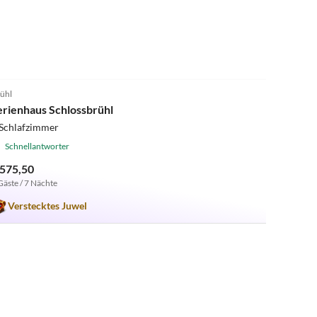
4.9
(23)
ühl
erienhaus Schlossbrühl
 Schlafzimmer
Schnellantworter
 575,50
Gäste / 7 Nächte
Verstecktes Juwel