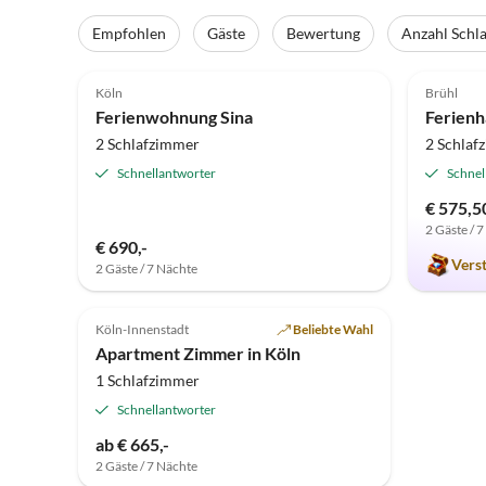
Empfohlen
Gäste
Bewertung
Anzahl Schl
5.0
(34)
4.9
Köln
Brühl
Ferienwohnung Sina
Ferienh
2 Schlafzimmer
2 Schlaf
Schnellantworter
Schnel
€ 575,5
2 Gäste / 
€ 690,-
Vers
2 Gäste / 7 Nächte
5.0
(9)
Köln-Innenstadt
Beliebte Wahl
Apartment Zimmer in Köln
1 Schlafzimmer
Schnellantworter
ab € 665,-
2 Gäste / 7 Nächte