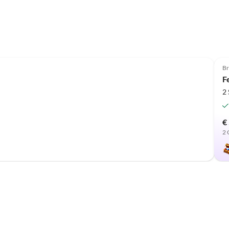
Br
F
2
€
2 