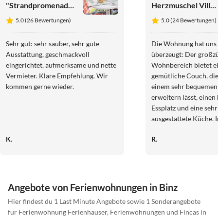
"Strandpromenade"
Herzmuschel Villa
- Haus Strelasund
Seerose
5.0 (26 Bewertungen)
5.0 (24 Bewertungen)
Sehr gut: sehr sauber, sehr gute
Die Wohnung hat uns
Ausstattung, geschmackvoll
überzeugt: Der großzügige
eingerichtet, aufmerksame und nette
Wohnbereich bietet e
Vermieter. Klare Empfehlung. Wir
gemütliche Couch, die
kommen gerne wieder.
einem sehr bequemen
erweitern lässt, einen
Essplatz und eine sehr
ausgestattete Küche. 
Bad steht eine Wasch
K.
R.
integriertem Trockner 
oberen Bereich befind
weiteres Bad sowie zw
Schlafzimmer mit be
Betten. Alles ist gepfl
Angebote von Ferienwohnungen in Binz
liebevoll eingerichtet
Hier findest du 1 Last Minute Angebote sowie 1 Sonderangebote
Einkaufsmöglichkeiten
für Ferienwohnung Ferienhäuser, Ferienwohnungen und Fincas in
Selbstverpflegung lieg