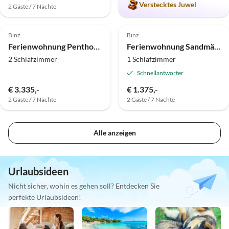
Verstecktes Juwel
2 Gäste / 7 Nächte
5.0
(3)
Top-Inserat
4.8
(3)
Top-Inserat
Binz
Binz
Ferienwohnung Penthouse Sea for Miles - Strandschloss
Ferienwohnung Sandmännchen - Villa Stranddistel
2 Schlafzimmer
1 Schlafzimmer
Schnellantworter
€ 3.335,-
€ 1.375,-
2 Gäste / 7 Nächte
2 Gäste / 7 Nächte
Alle anzeigen
Urlaubsideen
Nicht sicher, wohin es gehen soll? Entdecken Sie
perfekte Urlaubsideen!