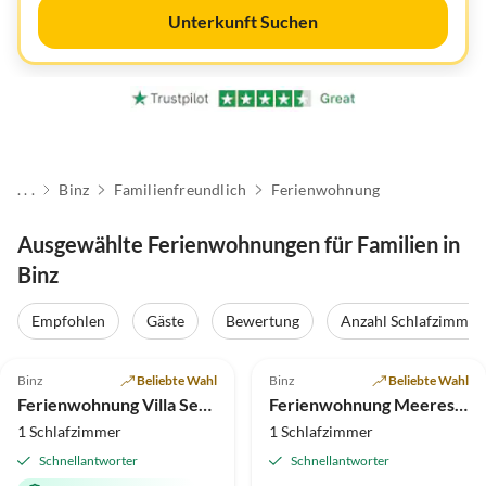
Unterkunft Suchen
. . .
Binz
Familienfreundlich
Ferienwohnung
Ausgewählte Ferienwohnungen für Familien in
Binz
Virtuelle
Tour
Empfohlen
Gäste
Bewertung
Anzahl Schlafzimmer
4.9
(31)
Top-Inserat
5.0
(17)
Top-Inserat
Binz
Beliebte Wahl
Binz
Beliebte Wahl
Ferienwohnung Villa Seestern "Ostseeprinzessin"
Ferienwohnung Meeresmelodie - in Villa Frigga
1 Schlafzimmer
1 Schlafzimmer
Schnellantworter
Schnellantworter