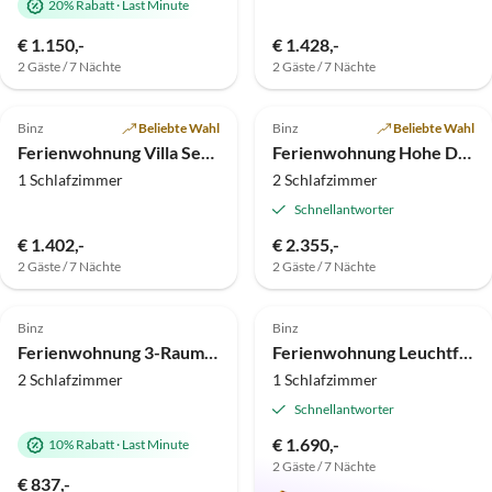
20% Rabatt
·
Last Minute
€ 1.150,-
€ 1.428,-
2 Gäste / 7 Nächte
2 Gäste / 7 Nächte
4.9
(15)
Top-Inserat
4.8
(10)
Top-Inserat
Binz
Beliebte Wahl
Binz
Beliebte Wahl
Ferienwohnung Villa Seestern Seeblick
Ferienwohnung Hohe Düne - Strandschloss
1 Schlafzimmer
2 Schlafzimmer
Schnellantworter
€ 1.402,-
€ 2.355,-
2 Gäste / 7 Nächte
2 Gäste / 7 Nächte
4.9
(7)
Top-Inserat
4.8
(5)
Top-Inserat
Binz
Binz
Ferienwohnung 3-Raum-Appartement im FeHa am Schmachter See
Ferienwohnung Leuchtfeuer - Villa Frigga
2 Schlafzimmer
1 Schlafzimmer
Schnellantworter
€ 1.690,-
10% Rabatt
·
Last Minute
2 Gäste / 7 Nächte
€ 837,-