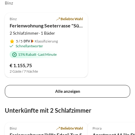
Binz
der Nähe. In wenigen
4.9
(14)
erreicht man den Stra
von der Seebrücke ste
Binz
Beliebte Wahl
Strandkorb zur priva
Ferienwohnung Seeterrasse "Süd" (WE3)
bereit. Der Kontakt m
2 Schlafzimmer· 1 Bäder
Klitzsch war durchwe
5
/ 5
Klassifizierung
herzlich, zuvorkomm
Schnellantworter
jederzeit unkomplizier
15% Rabatt
·
Last Minute
kommen gerne wieder
€ 1.155,75
2 Gäste / 7 Nächte
Alle anzeigen
Unterkünfte mit 2 Schlafzimmer
4.8
(1)
5.0
(1)
Binz
Beliebte Wahl
Prora
Ferienwohnung "Villa Eden" Typ 5