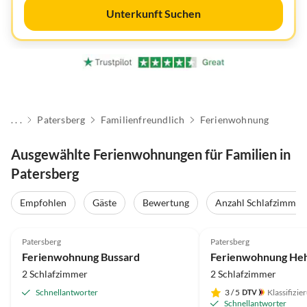
Unterkunft Suchen
. . .
Patersberg
Familienfreundlich
Ferienwohnung
Ausgewählte Ferienwohnungen für Familien in
Patersberg
Empfohlen
Gäste
Bewertung
Anzahl Schlafzimmer
5.0
(3)
5.0
(1)
Patersberg
Patersberg
Ferienwohnung Bussard
Ferienwohnung Heh
2 Schlafzimmer
2 Schlafzimmer
Schnellantworter
3
/ 5
Klassifizie
Schnellantworter