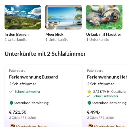
In den Bergen
Meerblick
Urlaub mit Haustier
1 Unterkünfte
1 Unterkünfte
1 Unterkünfte
Unterkünfte mit 2 Schlafzimmer
5.0
(3)
5.0
(1)
Patersberg
Patersberg
Ferienwohnung Bussard
Ferienwohnung Heh
2 Schlafzimmer
2 Schlafzimmer
Schnellantworter
3
/ 5
Klassifizie
Schnellantworter
Kostenlose Stornierung
Kostenlose Stornierung
€ 721,50
€ 494,-
2 Gäste / 7 Nächte
2 Gäste / 7 Nächte
Verstecktes Juwel
Verstecktes Juwel