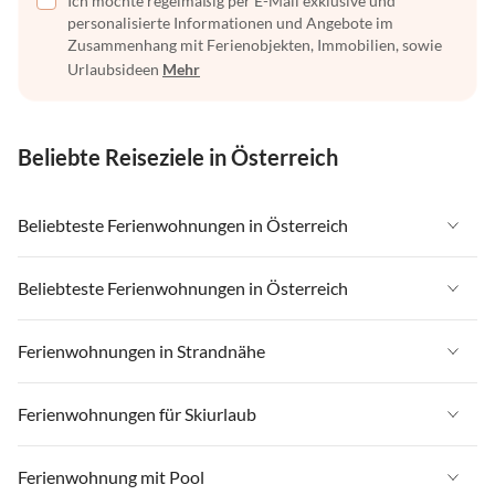
Ich möchte regelmäßig per E-Mail exklusive und
personalisierte Informationen und Angebote im
Zusammenhang mit Ferienobjekten, Immobilien, sowie
Urlaubsideen
Mehr
Beliebte Reiseziele in Österreich
Beliebteste Ferienwohnungen in Österreich
Ferienwohnungen in Österreich
Beliebteste Ferienwohnungen in Österreich
Ferienwohnungen in Tirol
Ferienwohnungen in Österreich
Ferienwohnungen in Strandnähe
Ferienwohnungen in Salzburger Land
Ferienwohnungen in Tirol
Ferienwohnungen in Steiermark
Ferienwohnungen in Strandnähe in Österreich
Ferienwohnungen für Skiurlaub
Ferienwohnungen in Salzburger Land
Ferienwohnungen in Zell am See - Pinzgau
Ferienwohnungen in Strandnähe in Kärnten
Ferienwohnungen in Steiermark
Ferienwohnungen für Skiurlaub in Österreich
Ferienwohnung mit Pool
Ferienwohnungen in Zillertal
Ferienwohnungen in Strandnähe in Salzkammergut