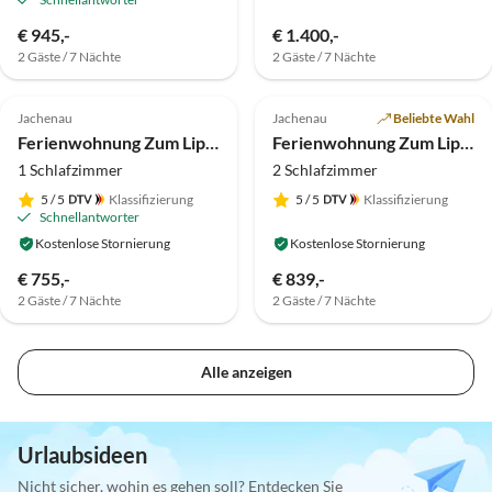
€ 945,-
€ 1.400,-
2 Gäste / 7 Nächte
2 Gäste / 7 Nächte
5.0
(2)
Top-Inserat
5.0
(2)
Top-Inserat
Jachenau
Jachenau
Beliebte Wahl
Ferienwohnung Zum Lipp - Schwalbennest
Ferienwohnung Zum Lipp - Herzblatt
1 Schlafzimmer
2 Schlafzimmer
5
/ 5
Klassifizierung
5
/ 5
Klassifizierung
Schnellantworter
Kostenlose Stornierung
Kostenlose Stornierung
€ 755,-
€ 839,-
2 Gäste / 7 Nächte
2 Gäste / 7 Nächte
Alle anzeigen
Urlaubsideen
Nicht sicher, wohin es gehen soll? Entdecken Sie