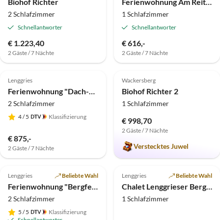
Biohof Richter
Ferienwohnung Am Reiterbach
2 Schlafzimmer
1 Schlafzimmer
Schnellantworter
Schnellantworter
€ 1.223,40
€ 616,-
2 Gäste / 7 Nächte
2 Gäste / 7 Nächte
5.0
(5)
Top-Inserat
5.0
(5)
Top-Inserat
Lenggries
Wackersberg
Ferienwohnung "Dach-Chalet" - Ferienhaus Brauneck
Biohof Richter 2
2 Schlafzimmer
1 Schlafzimmer
4
/ 5
Klassifizierung
€ 998,70
2 Gäste / 7 Nächte
€ 875,-
Verstecktes Juwel
2 Gäste / 7 Nächte
5.0
(3)
4.7
(3)
Lenggries
Beliebte Wahl
Lenggries
Beliebte Wahl
Ferienwohnung "Bergfeuer" - Ferienhaus Brauneck
Chalet Lenggrieser Bergcamping
2 Schlafzimmer
1 Schlafzimmer
5
/ 5
Klassifizierung
Schnellantworter