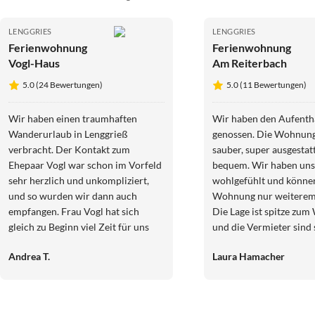
LENGGRIES
LENGGRIES
Ferienwohnung
Ferienwohnung
Vogl-Haus
Am Reiterbach
5.0 (24 Bewertungen)
5.0 (11 Bewertungen)
Wir haben einen traumhaften
Wir haben den Aufentha
Wanderurlaub in Lenggrieß
genossen. Die Wohnung 
verbracht. Der Kontakt zum
sauber, super ausgestat
Ehepaar Vogl war schon im Vorfeld
bequem. Wir haben uns sehr
sehr herzlich und unkompliziert,
wohlgefühlt und könne
und so wurden wir dann auch
Wohnung nur weiterem
empfangen. Frau Vogl hat sich
Die Lage ist spitze zu
gleich zu Beginn viel Zeit für uns
und die Vermieter sind 
genommen, uns etliche wunderbare
Wir waren sehr zufried
Andrea T.
Laura Hamacher
Wanderungen vorgeschlagen und
auch zwischendurch immer mal
wieder nachgefragt, wie es uns geht
und ob wir etwas brauchen.