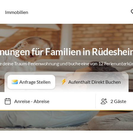
Immobilien
ungen für Familien in Rüdeshe
e deine Traum-Ferienwohnung und buche eine von 12 Ferienunterkü
Anfrage Stellen
Aufenthalt Direkt Buchen
Anreise
-
Abreise