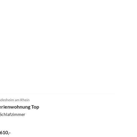
4.5
(16)
desheim am Rhein
erienwohnung Top
 Schlafzimmer
 610,-