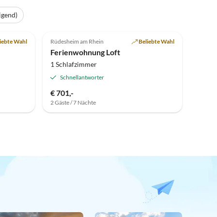
igend)
iebte Wahl
Rüdesheim am Rhein
Beliebte Wahl
Ferienwohnung Loft
1 Schlafzimmer
Schnellantworter
€ 701,-
2 Gäste / 7 Nächte