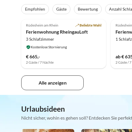
Empfohlen
Gäste
Bewertung
Anzahl Schl
5.0
(63)
4.9
Rüdesheim am Rhein
Beliebte Wahl
Rüdesheim
Ferienwohnung RheingauLoft
Ferien
3 Schlafzimmer
1 Schlaf
Kostenlose Stornierung
€ 665,-
ab € 635
2 Gäste / 7 Nächte
2 Gäste / 
Alle anzeigen
Urlaubsideen
Nicht sicher, wohin es gehen soll? Entdecken Sie perfe