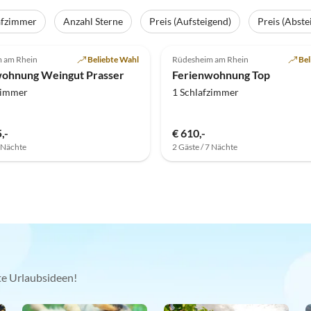
afzimmer
Anzahl Sterne
Preis (Aufsteigend)
Preis (Abste
(28)
4.5
(16)
 am Rhein
Beliebte Wahl
Rüdesheim am Rhein
Bel
wohnung Weingut Prasser
Ferienwohnung Top
zimmer
1 Schlafzimmer
,-
€ 610,-
7 Nächte
2 Gäste / 7 Nächte
kte Urlaubsideen!