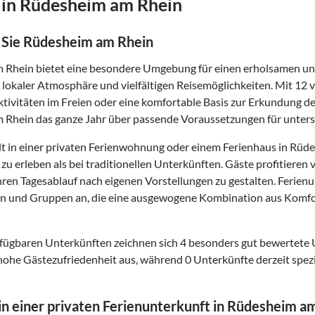
 in Rüdesheim am Rhein
 Sie Rüdesheim am Rhein
Rhein bietet eine besondere Umgebung für einen erholsamen und 
 lokaler Atmosphäre und vielfältigen Reisemöglichkeiten. Mit 12 v
ivitäten im Freien oder eine komfortable Basis zur Erkundung de
Rhein das ganze Jahr über passende Voraussetzungen für untersc
t in einer privaten Ferienwohnung oder einem Ferienhaus in Rüde
zu erleben als bei traditionellen Unterkünften. Gäste profitier
 ihren Tagesablauf nach eigenen Vorstellungen zu gestalten. Feri
en und Gruppen an, die eine ausgewogene Kombination aus Komfo
fügbaren Unterkünften zeichnen sich 4 besonders gut bewertete
hohe Gästezufriedenheit aus, während 0 Unterkünfte derzeit spezi
 in einer privaten Ferienunterkunft in Rüdesheim a