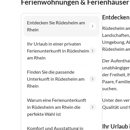
Ferienwohnungen & Ferienhäuser
Entdecken
Entdecken Sie Rüdesheim am
Rüdesheim am 
Rhein
Landschaften,
Umgebung, Akt
Ihr Urlaub in einer privaten
Rüdesheim am 
Ferienunterkunft in Rüdesheim
am Rhein
Der Aufenthal
unabhängiger 
Finden Sie die passende
der Freiheit,
Unterkunft in Rüdesheim am
Paare, Famili
Rhein
suchen.
Warum eine Ferienunterkunft
Unter den ver
in Rüdesheim am Rhein die
Qualität und 
perfekte Wahl ist
Ihr Urlaub
Komfort und Ausstattung in