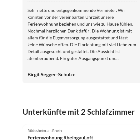
Sehr nette und entgegenkommende Vermieter. Wir
konnten vor der vereinbarten Uhrzeit unsere
Ferienwohnung beziehen und uns wie zu Hause fühlen.
Nochmal herzlichen Dank dafür! Die Wohnung ist mit
allem für die Eigenversorgung ausgestattet und lässt
keine Wünsche offen. Die Einrichtung mit viel Liebe zum
Detail ausgesucht und gestaltet. Die Aussicht ist
atemberaubend. Ein guter Ausgangspunkt um
Wanderungen zu unternehmen oder Fahrten ins
Rheingau zu starten, um Sehenswürdigkeiten zu
Birgit Segger-Schulze
erreichen. Wir haben uns sehr wohl und willkommen
gefühlt. Vielen Dank für die entspannte Auszeit und das
liebevoll verpackte Abschiedsgeschenk! Gruß aus der
Wesermarsch. Birgit und Jörg
Unterkünfte mit 2 Schlafzimmer
5.0
(63)
Rüdesheim am Rhein
Ferienwohnung RheingauLoft