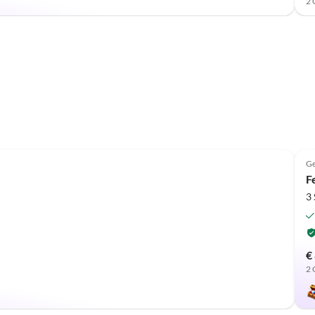
2 
Ge
F
3
€
2 