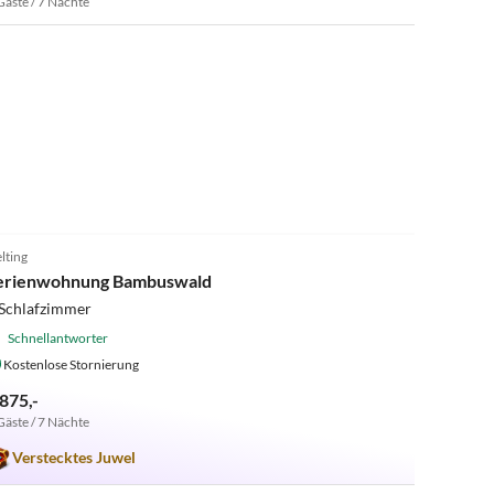
Gäste / 7 Nächte
5.0
(26)
lting
erienwohnung Bambuswald
 Schlafzimmer
Schnellantworter
Kostenlose Stornierung
 875,-
Gäste / 7 Nächte
Verstecktes Juwel