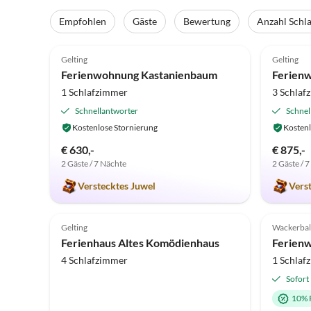
Empfohlen
Gäste
Bewertung
Anzahl Schl
5.0
(32)
5.0
Gelting
Gelting
Ferienwohnung Kastanienbaum
Ferien
1 Schlafzimmer
3 Schlaf
Schnellantworter
Schnel
Kostenlose Stornierung
Kostenl
€ 630,-
€ 875,-
2 Gäste / 7 Nächte
2 Gäste / 
Verstecktes Juwel
Vers
5.0
(10)
4.7
Gelting
Wackerbal
Ferienhaus Altes Komödienhaus
4 Schlafzimmer
1 Schlaf
Sofort
10% 