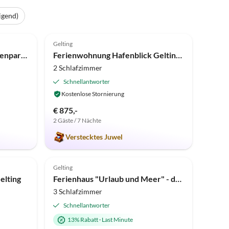
igend)
4.9
(22)
Gelting
Ferienwohnung Biene´s Ferienparadies
Ferienwohnung Hafenblick Geltinger Bucht
2 Schlafzimmer
Schnellantworter
Kostenlose Stornierung
€ 875,-
2 Gäste / 7 Nächte
Verstecktes Juwel
Top-Inserat
Gelting
elting
Ferienhaus "Urlaub und Meer" - das Meerchenhaus"
3 Schlafzimmer
Schnellantworter
13% Rabatt
·
Last Minute