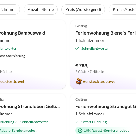
afzimmer
Anzahl Sterne
Preis (Aufsteigend)
Preis (Abste
(26)
5.0
(23)
Gelting
wohnung Bambuswald
zimmer
1 Schlafzimmer
lantworter
Schnellantworter
ose Stornierung
€ 788,-
7 Nächte
2 Gäste / 7 Nächte
tecktes Juwel
Verstecktes Juwel
(9)
4.7
(6)
lig
Gelting
Ferienwohnung Strandleben Gelting
Ferienwohnung Strandgut G
zimmer
1 Schlafzimmer
 Buchung
Schnellantworter
Sofort Buchung
Rabatt
·
Sonderangebot
10% Rabatt
·
Sonderangebot