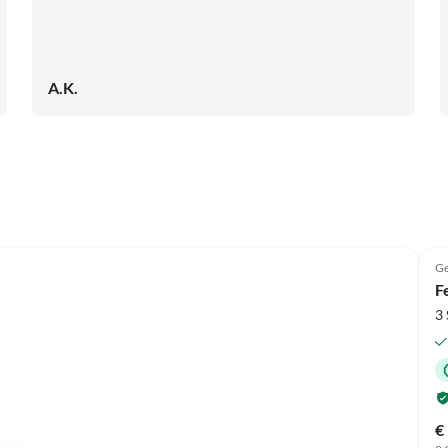
A.K.
Ge
F
3
€