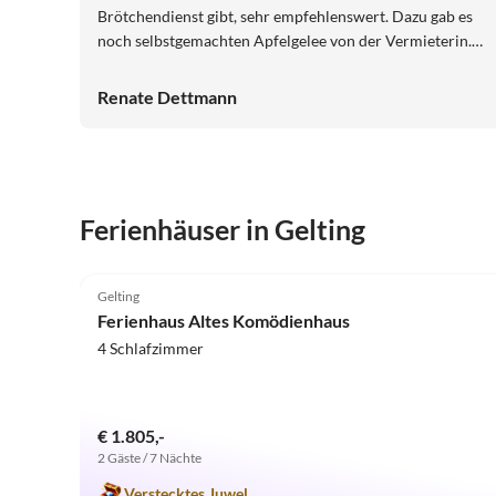
Brötchendienst gibt, sehr empfehlenswert. Dazu gab es
noch selbstgemachten Apfelgelee von der Vermieterin.
Außerdem stand ein bunter Teller für uns auf dem
Eßtisch. Alles war wirklich rundherum super!!!
Renate Dettmann
Ferienhäuser in Gelting
5.0
(10)
Gelting
Ferienhaus Altes Komödienhaus
4 Schlafzimmer
€ 1.805,-
2 Gäste / 7 Nächte
Verstecktes Juwel