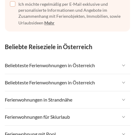
Ich möchte regelmäßig per E-Mail exklusive und
personalisierte Informationen und Angebote im
Zusammenhang mit Ferienobjekten, Immobilien, sowie
Urlaubsideen
Mehr
Beliebte Reiseziele in Österreich
Beliebteste Ferienwohnungen in Österreich
Ferienwohnungen in Österreich
Beliebteste Ferienwohnungen in Österreich
Ferienwohnungen in Tirol
Ferienwohnungen in Österreich
Ferienwohnungen in Strandnähe
Ferienwohnungen in Salzburger Land
Ferienwohnungen in Tirol
Ferienwohnungen in Steiermark
Ferienwohnungen in Strandnähe in Österreich
Ferienwohnungen für Skiurlaub
Ferienwohnungen in Salzburger Land
Ferienwohnungen in Zell am See - Pinzgau
Ferienwohnungen in Strandnähe in Kärnten
Ferienwohnungen in Steiermark
Ferienwohnungen für Skiurlaub in Österreich
Ferienwohnung mit Pool