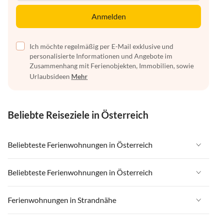
Anmelden
Ich möchte regelmäßig per E-Mail exklusive und
personalisierte Informationen und Angebote im
Zusammenhang mit Ferienobjekten, Immobilien, sowie
Urlaubsideen
Mehr
Beliebte Reiseziele in Österreich
Beliebteste Ferienwohnungen in Österreich
Ferienwohnungen in Österreich
Beliebteste Ferienwohnungen in Österreich
Ferienwohnungen in Tirol
Ferienwohnungen in Österreich
Ferienwohnungen in Strandnähe
Ferienwohnungen in Salzburger Land
Ferienwohnungen in Tirol