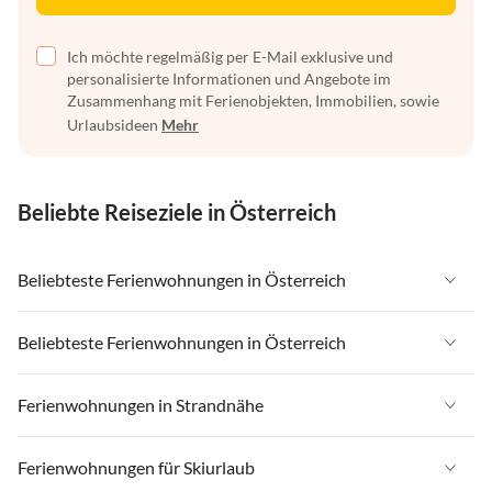
Ich möchte regelmäßig per E-Mail exklusive und
personalisierte Informationen und Angebote im
Zusammenhang mit Ferienobjekten, Immobilien, sowie
Urlaubsideen
Mehr
Beliebte Reiseziele in Österreich
Beliebteste Ferienwohnungen in Österreich
Ferienwohnungen in Österreich
Beliebteste Ferienwohnungen in Österreich
Ferienwohnungen in Tirol
Ferienwohnungen in Österreich
Ferienwohnungen in Strandnähe
Ferienwohnungen in Salzburger Land
Ferienwohnungen in Tirol
Ferienwohnungen in Steiermark
Ferienwohnungen in Strandnähe in Österreich
Ferienwohnungen für Skiurlaub
Ferienwohnungen in Salzburger Land