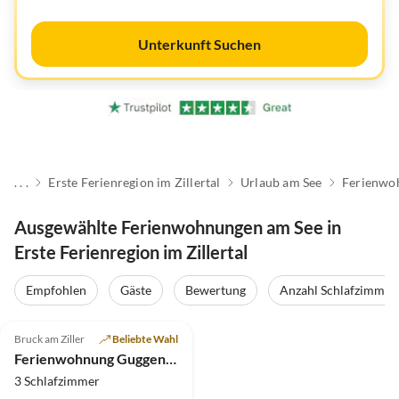
Unterkunft Suchen
. . .
Erste Ferienregion im Zillertal
Urlaub am See
Ferienwo
Ausgewählte Ferienwohnungen am See in
Erste Ferienregion im Zillertal
Empfohlen
Gäste
Bewertung
Anzahl Schlafzimmer
5.0
(16)
Bruck am Ziller
Beliebte Wahl
Ferienwohnung Guggenbichl
3 Schlafzimmer