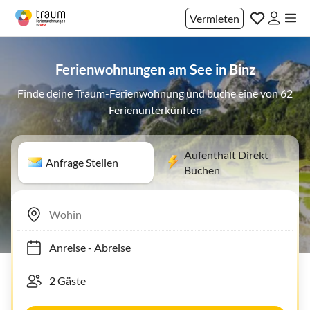
Vermieten
Ferienwohnungen am See in Binz
Finde deine Traum-Ferienwohnung und buche eine von 62
Ferienunterkünften
Aufenthalt Direkt
Anfrage Stellen
Buchen
Anreise
-
Abreise