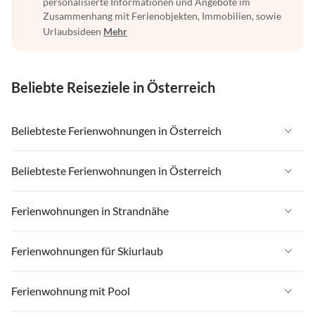
personalisierte Informationen und Angebote im
Zusammenhang mit Ferienobjekten, Immobilien, sowie
Urlaubsideen
Mehr
Beliebte Reiseziele in Österreich
Beliebteste Ferienwohnungen in Österreich
Ferienwohnungen in Österreich
Beliebteste Ferienwohnungen in Österreich
Ferienwohnungen in Tirol
Ferienwohnungen in Österreich
Ferienwohnungen in Strandnähe
Ferienwohnungen in Salzburger Land
Ferienwohnungen in Tirol
Ferienwohnungen in Steiermark
Ferienwohnungen in Strandnähe in Österreich
Ferienwohnungen für Skiurlaub
Ferienwohnungen in Salzburger Land
Ferienwohnungen in Zell am See - Pinzgau
Ferienwohnungen in Strandnähe in Kärnten
Ferienwohnungen in Steiermark
Ferienwohnungen für Skiurlaub in Österreich
Ferienwohnung mit Pool
Ferienwohnungen in Zillertal
Ferienwohnungen in Strandnähe in Salzkammergut
Ferienwohnungen in Zell am See - Pinzgau
Ferienwohnungen für Skiurlaub in Tirol