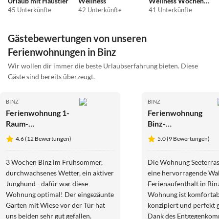
Urlaub mit Haustier
Wellness
Wellness Wochenende
45 Unterkünfte
42 Unterkünfte
41 Unterkünfte
Gästebewertungen von unseren
Ferienwohnungen in Binz
Wir wollen dir immer die beste Urlaubserfahrung bieten. Diese
Gäste sind bereits überzeugt.
BINZ
BINZ
Ferienwohnung 1-
Ferienwohnung
Raum-
Binz-
Appartement im
Seeterrassen 6
4.6 (12 Bewertungen)
5.0 (9 Bewertungen)
EG im FeHa am
Schmachter See
3 Wochen Binz im Frühsommer,
Die Wohnung Seeterrass
durchwachsenes Wetter, ein aktiver
eine hervorragende Wah
Junghund - dafür war diese
Ferienaufenthalt in Bin
Wohnung optimal! Der eingezäunte
Wohnung ist komfortabe
Garten mit Wiese vor der Tür hat
konzipiert und perfekt 
uns beiden sehr gut gefallen.
Dank des Entgegenkom