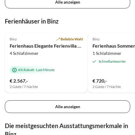
Alle anzeigen
uns leider ein Grund zum Nicht-
Wiederkommen.
Ferienhäuser in Binz
4.7
(18)
Top-Inserat
5.0
(13)
Binz
Beliebte Wahl
Binz
Ferienhaus Elegante Ferienvilla am Schmachter See
Ferienhaus Sommer
4 Schlafzimmer
1 Schlafzimmer
Schnellantworter
6% Rabatt
·
Last Minute
€ 2.567,-
€ 720,-
2 Gäste / 7 Nächte
2 Gäste / 7 Nächte
Alle anzeigen
Die meistgesuchten Ausstattungsmerkmale in
Binz