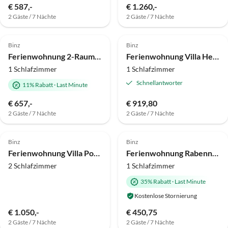
€ 587,-
€ 1.260,-
2 Gäste / 7 Nächte
2 Gäste / 7 Nächte
4.4
(7)
Top-Inserat
5.0
(6)
Binz
Binz
Ferienwohnung 2-Raum-Appartement im EG im FeHa am Schmachter See
Ferienwohnung Villa Herbstwind Ap.2
1 Schlafzimmer
1 Schlafzimmer
Schnellantworter
11% Rabatt
·
Last Minute
€ 657,-
€ 919,80
2 Gäste / 7 Nächte
2 Gäste / 7 Nächte
5.0
(1)
Binz
Binz
Ferienwohnung Villa Poseidon 14 - Atlantis Binz
Ferienwohnung Rabennest
2 Schlafzimmer
1 Schlafzimmer
35% Rabatt
·
Last Minute
Kostenlose Stornierung
€ 1.050,-
€ 450,75
2 Gäste / 7 Nächte
2 Gäste / 7 Nächte