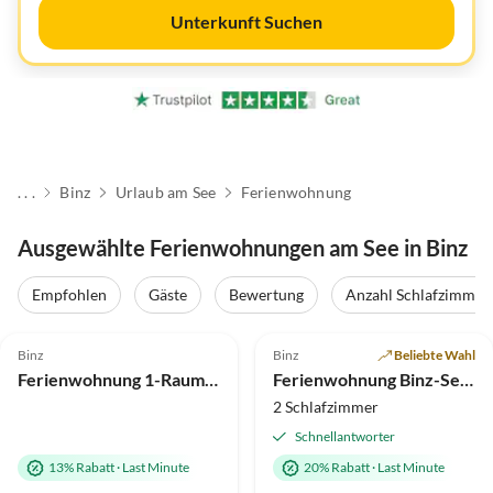
Unterkunft Suchen
. . .
Binz
Urlaub am See
Ferienwohnung
Ausgewählte Ferienwohnungen am See in Binz
Empfohlen
Gäste
Bewertung
Anzahl Schlafzimmer
4.6
(12)
Top-Inserat
5.0
(9)
Binz
Binz
Beliebte Wahl
Ferienwohnung 1-Raum-Appartement im EG im FeHa am Schmachter See
Ferienwohnung Binz-Seeterrassen 6
2 Schlafzimmer
Schnellantworter
13% Rabatt
·
Last Minute
20% Rabatt
·
Last Minute