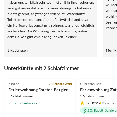
haben uns wirklich sehr wohlgefühlt in Ihrer schönen,
wurden
sehr gut ausgestatteten Ferienwohnung. Es hat uns an
war sa
nichts gefehlt, angefangen von Seife, Waschmittel,
wohl g
Toilettenpapier, Handtücher, Bettwäsche und sogar
Seen u
ein Kaffeevollautomat mit Bohnen, war alles reichlich
können
vorhanden. Die Wohnung liegt schön ruhig, außer
dem Balkon gibt es die Möglichkeit in einer
gemütlichen Lounge oder unter einem Pavillion im
Garten zu sitzen. Wir waren bei schönem Wetter
Elke Janssen
Monika
jeden Tag im See baden, der fußläufig zu erreichen
war. Herr Forster hat uns mit Salat, Zucchini und
Äpfeln aus dem Garten versorgt und sogar ein
Unterkünfte mit 2 Schlafzimmer
Fahrrad für unsere Tochter zur Verfügung gestellt.
5.0
(38)
Top-Inserat
5.0
(14)
Alles in Allem hatten wir einen schönen, erholsamen
Urlaub mit unserer Tochter und Enkelkindern. Vielen
Kinding
Beliebte Wahl
Gunzenhausen
Dank! Fam. J.
Ferienwohnung Forster-Bergler
Ferienwohnung Zat
3 Schlafzimmer
3 Schlafzimmer
Schnellantworter
5
/ 5
Klassifizie
25% Rabatt
·
Sondera