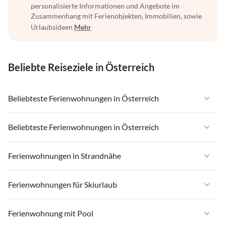
personalisierte Informationen und Angebote im
Zusammenhang mit Ferienobjekten, Immobilien, sowie
Urlaubsideen
Mehr
Beliebte Reiseziele in Österreich
Beliebteste Ferienwohnungen in Österreich
Ferienwohnungen in Österreich
Beliebteste Ferienwohnungen in Österreich
Ferienwohnungen in Tirol
Ferienwohnungen in Österreich
Ferienwohnungen in Strandnähe
Ferienwohnungen in Salzburger Land
Ferienwohnungen in Tirol
Ferienwohnungen in Steiermark
Ferienwohnungen in Strandnähe in Österreich
Ferienwohnungen für Skiurlaub
Ferienwohnungen in Salzburger Land
Ferienwohnungen in Zell am See - Pinzgau
Ferienwohnungen in Strandnähe in Kärnten
Ferienwohnungen in Steiermark
Ferienwohnungen für Skiurlaub in Österreich
Ferienwohnung mit Pool
Ferienwohnungen in Zillertal
Ferienwohnungen in Strandnähe in Salzkammergut