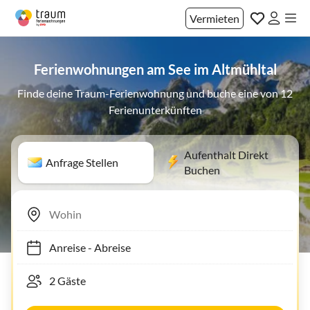
Vermieten
Ferienwohnungen am See im Altmühltal
Finde deine Traum-Ferienwohnung und buche eine von 12
Ferienunterkünften
Aufenthalt Direkt
Anfrage Stellen
Buchen
Anreise
-
Abreise