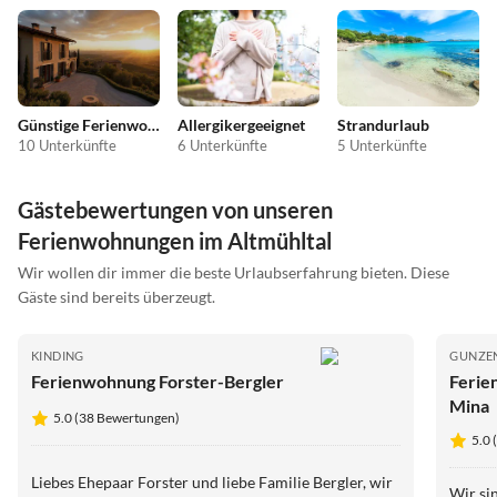
Günstige Ferienwohnungen
Allergikergeeignet
Strandurlaub
10 Unterkünfte
6 Unterkünfte
5 Unterkünfte
Gästebewertungen von unseren
Ferienwohnungen im Altmühltal
Wir wollen dir immer die beste Urlaubserfahrung bieten. Diese
Gäste sind bereits überzeugt.
KINDING
GUNZE
Ferienwohnung Forster-Bergler
Ferie
Mina
5.0 (38 Bewertungen)
5.0
Liebes Ehepaar Forster und liebe Familie Bergler, wir
Wir si