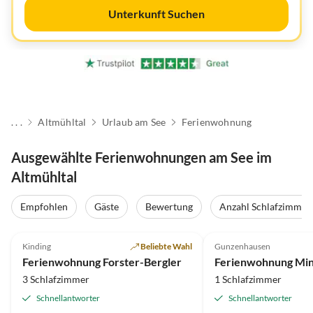
Unterkunft Suchen
. . .
Altmühltal
Urlaub am See
Ferienwohnung
Ausgewählte Ferienwohnungen am See im
Altmühltal
Empfohlen
Gäste
Bewertung
Anzahl Schlafzimmer
5.0
(38)
Top-Inserat
5.0
(27)
Kinding
Beliebte Wahl
Gunzenhausen
Ferienwohnung Forster-Bergler
Ferienwohnung Mi
3 Schlafzimmer
1 Schlafzimmer
Schnellantworter
Schnellantworter