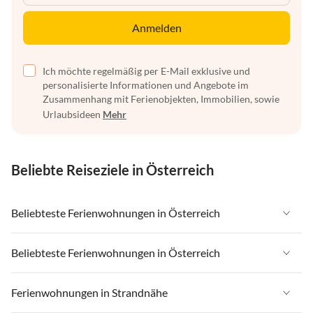
Anmelden
Ich möchte regelmäßig per E-Mail exklusive und
personalisierte Informationen und Angebote im
Zusammenhang mit Ferienobjekten, Immobilien, sowie
Urlaubsideen
Mehr
Beliebte Reiseziele in Österreich
Beliebteste Ferienwohnungen in Österreich
Ferienwohnungen in Österreich
Beliebteste Ferienwohnungen in Österreich
Ferienwohnungen in Tirol
Ferienwohnungen in Österreich
Ferienwohnungen in Strandnähe
Ferienwohnungen in Salzburger Land