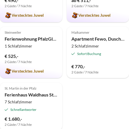
€ 490,-
ab € 511,-
2 Gäste / 7 Nächte
2 Gäste / 7 Nächte
Verstecktes Juwel
Verstecktes Juwel
5.0
(1)
Steinweiler
Maikammer
Ferienwohnung PfalzGlück zierlich
Apartment Fewo, Dusche, WC, Nichtraucher
1 Schlafzimmer
2 Schlafzimmer
Sofort Buchung
€ 525,-
2 Gäste / 7 Nächte
€ 770,-
Verstecktes Juwel
2 Gäste / 7 Nächte
Top-Inserat
St. Martin in der Pfalz
Ferienhaus Waldhaus St. Martin
7 Schlafzimmer
Schnellantworter
€ 1.680,-
2 Gäste / 7 Nächte