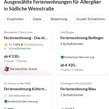
Ausgewählte Ferienwohnungen für Allergiker
in Südliche Weinstraße
Empfohlen
Gäste
Bewertung
Anzahl Schlafzimmer
5.0
(50)
Top-Inserat
4.9
(29)
Pleisweiler-Oberhofen
Impflingen
Ferienwohnung - Das blaue Haus
Ferienwohnung Bollinger
3 Schlafzimmer
4
/ 5
Klassifizierung
Schnellantworter
ab € 530,-
Kostenlose Stornierung
2 Gäste / 7 Nächte
ab € 420,-
Verstecktes Juwel
2 Gäste / 7 Nächte
5.0
(3)
5.0
(2)
St. Martin in der Pfalz
Schweigen-Rechtenbach
Ferienwohnung Küferhof St. Martin
Ferienwohnung Blau
1 Schlafzimmer
Schnellantworter
Kostenlose Stornierung