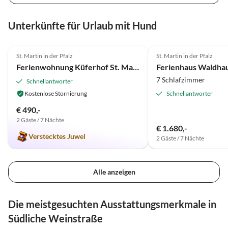
Unterkünfte für Urlaub mit Hund
5.0
(3)
St. Martin in der Pfalz
St. Martin in der Pfalz
Ferienwohnung Küferhof St. Martin
Ferienhaus Waldhau
7 Schlafzimmer
Schnellantworter
Kostenlose Stornierung
Schnellantworter
€ 490,-
2 Gäste / 7 Nächte
€ 1.680,-
Verstecktes Juwel
2 Gäste / 7 Nächte
Alle anzeigen
Die meistgesuchten Ausstattungsmerkmale in
Südliche Weinstraße