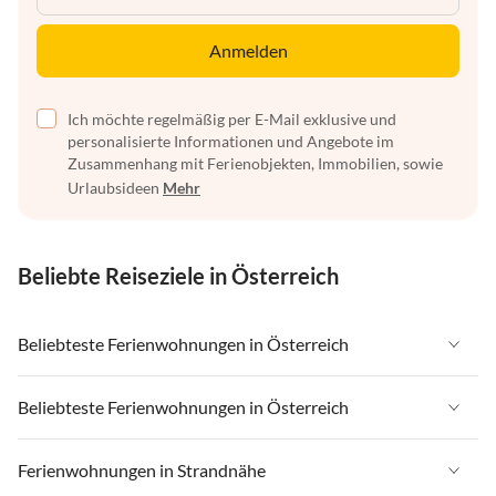
Anmelden
Ich möchte regelmäßig per E-Mail exklusive und
personalisierte Informationen und Angebote im
Zusammenhang mit Ferienobjekten, Immobilien, sowie
Urlaubsideen
Mehr
Beliebte Reiseziele in Österreich
Beliebteste Ferienwohnungen in Österreich
Ferienwohnungen in Österreich
Beliebteste Ferienwohnungen in Österreich
Ferienwohnungen in Tirol
Ferienwohnungen in Österreich
Ferienwohnungen in Strandnähe
Ferienwohnungen in Salzburger Land