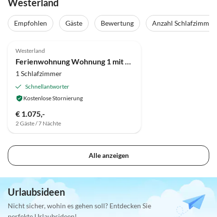
Westerland
Empfohlen
Gäste
Bewertung
Anzahl Schlafzimmer
Top-Inserat
Westerland
Ferienwohnung Wohnung 1 mit 1 Schlafraum & Terrasse
1 Schlafzimmer
Schnellantworter
Kostenlose Stornierung
€ 1.075,-
2 Gäste / 7 Nächte
Alle anzeigen
Urlaubsideen
Nicht sicher, wohin es gehen soll? Entdecken Sie
perfekte Urlaubsideen!