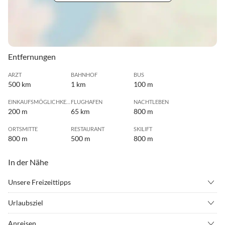
Entfernungen
ARZT
BAHNHOF
BUS
500 km
1 km
100 m
EINKAUFSMÖGLICHKEIT
FLUGHAFEN
NACHTLEBEN
200 m
65 km
800 m
ORTSMITTE
RESTAURANT
SKILIFT
800 m
500 m
800 m
In der Nähe
Unsere Freizeittipps
•
Bergsteigen
•
Bergwandern
Urlaubsziel
•
Freibad
•
Golf
Ruhig und idyllisch im Zentrum von Mayrhofen gelegen ist das
•
Joggen
•
Klettern
Anreisen