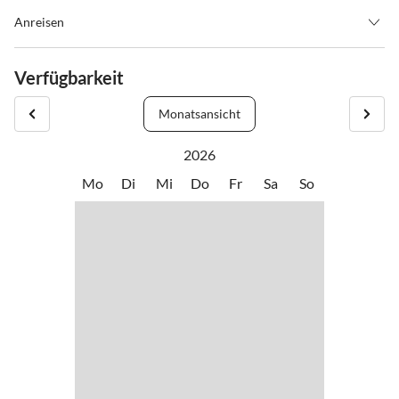
Anreisen
Anreise ab 15.00 bzw. auf Anfrage. Abreise bis 10.00 Uhr. Die
Preise verstehen sich exkl. Nächtigungsabgabe und inkl.
Verfügbarkeit
Endreinigung. Die Auf- und Abfahrt mit dem Skidoo wird je nach
Aufwand extra verrechnet.
Monatsansicht
2026
Mo
Di
Mi
Do
Fr
Sa
So