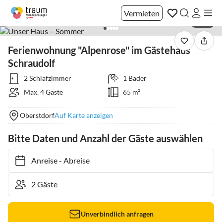
Vermieten
1 / 18
Ferienwohnung "Alpenrose" im Gästehaus
Schraudolf
2 Schlafzimmer
1 Bäder
Max. 4 Gäste
65 m²
Oberstdorf
Auf Karte anzeigen
Bitte Daten und Anzahl der Gäste auswählen
Anreise
-
Abreise
Unverbindlich anfragen