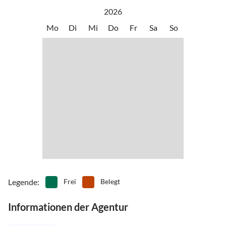
schaffen, dann rufe uns bitte an unter +43 660 9977559
2026
Mo
Di
Mi
Do
Fr
Sa
So
Late-Check-Out auf persönliche Anfrage und Rücksprache möglich
Legende
:
Frei
Belegt
Informationen der Agentur